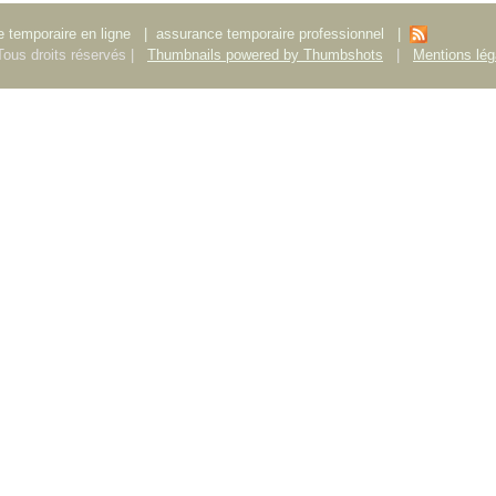
 temporaire en ligne
|
assurance temporaire professionnel
|
ous droits réservés |
Thumbnails powered by Thumbshots
|
Mentions lég