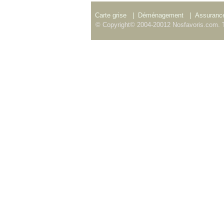
Carte grise
|
Déménagement
|
Assurance
© Copyright© 2004-20012 Nosfavoris.com. T