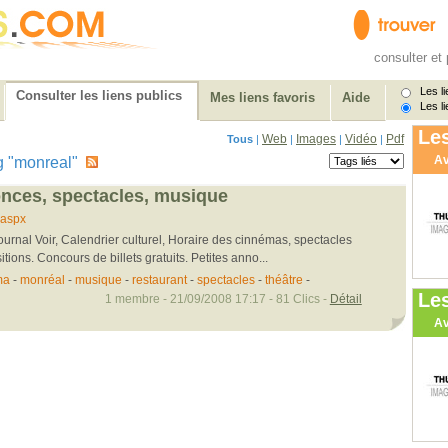
consulter et 
Les li
Consulter les liens publics
Mes liens favoris
Aide
Les li
Les
Web
Images
Vidéo
Pdf
Tous
|
|
|
|
Av
tag "monreal"
nces, spectacles, musique
.aspx
nal Voir, Calendrier culturel, Horaire des cinnémas, spectacles
tions. Concours de billets gratuits. Petites anno...
ma
-
monréal
-
musique
-
restaurant
-
spectacles
-
théâtre
-
Le
1 membre - 21/09/2008 17:17 - 81 Clics -
Détail
Av