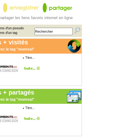
partager les liens favoris internet en ligne
ens d'un pseudo
ens d'un tag
 + visités
ec le tag "monreal"
Titre...
s + partagés
ec le tag "monreal"
Titre...