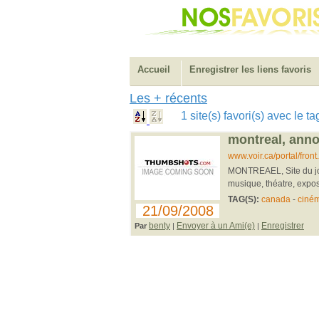
Accueil
Enregistrer les liens favoris
Les + récents
1 site(s) favori(s) avec le 
montreal, anno
www.voir.ca/portal/front
MONTREAEL, Site du jour
musique, théatre, exposi
TAG(S):
canada
-
ciné
21/09/2008
benty
Envoyer à un Ami(e)
Enregistrer
Par
|
|