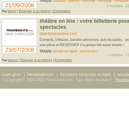
TAG(S):
canada
-
cinéma
-
monréal
-
musique
-
restauran
21/09/2008
1 membre - 21
benty
Envoyer à un Ami(e)
Enregistrer
Par
|
|
théâtre on line : votre billetterie pou
spectacles
www.theatreonline.com/
Conseils, critiques, bandes-annonces, avis du public... 
une pièce et RESERVER n'a jamais été aussi simple !
23/07/2008
TAG(S):
achats en ligne
-
spectacles
-
1 membre - 23
laure1
Envoyer à un Ami(e)
Enregistrer
Par
|
|
Carte grise
|
Déménagement
|
Assurance temporaire en ligne
|
assura
© Copyright© 2004-20012 Nosfavoris.com. Tous droits réservés |
Thumbna