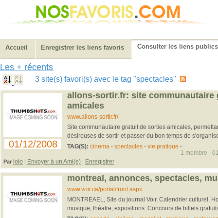
Consulter les liens publics
Accueil
Enregistrer les liens favoris
Les + récents
3 site(s) favori(s) avec le tag "spectacles"
allons-sortir.fr: site communautaire 
amicales
www.allons-sortir.fr/
Site communautaire gratuit de sorties amicales, permetta
désireuses de sortir et passer du bon temps de s'organiser
01/12/2008
TAG(S):
cinema
-
spectacles
-
vie pratique
-
1 membre - 01
lolo
Envoyer à un Ami(e)
Enregistrer
Par
|
|
montreal, annonces, spectacles, mu
www.voir.ca/portal/front.aspx
MONTREAEL, Site du journal Voir, Calendrier culturel, H
musique, théatre, expositions. Concours de billets gratuits