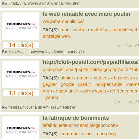
Fnad15
Envoyer à un Ami(e)
Enregistrer
Par
|
|
le web rentable avec marc poulin
www.marcpoulin.ca/
TAG(S):
marc poulin
-
marketing
-
publicité web
stratégie web
-
14 clic(s)
1 membre - 06
MarcPoulin
Envoyer à un Ami(e)
Enregistrer
Par
|
|
http://club-positif.com/psp/affiliat
club-positif.com/psp/affiliates/fgo.php?id=32168
TAG(S):
affaire
-
argent
-
astuces
-
business
-
c
gagner
-
google
-
gratuit
-
indispensable
-
intern
msn
-
opportunité
-
parrainages
-
référencemen
13 clic(s)
-
yahoo
-
1 membre - 27
freed
Envoyer à un Ami(e)
Enregistrer
Par
|
|
la fabrique de boniments
lafabriquedeboniments.blogspot.com/
TAG(S):
communication
-
marketing
-