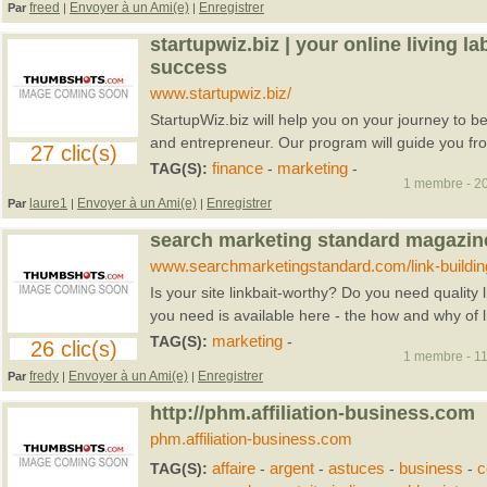
freed
Envoyer à un Ami(e)
Enregistrer
Par
|
|
startupwiz.biz | your online living la
success
www.startupwiz.biz/
StartupWiz.biz will help you on your journey to b
and entrepreneur. Our program will guide you from
27 clic(s)
TAG(S):
finance
-
marketing
-
1 membre - 20
laure1
Envoyer à un Ami(e)
Enregistrer
Par
|
|
search marketing standard magazine 
www.searchmarketingstandard.com/link-buildin
Is your site linkbait-worthy? Do you need quality l
you need is available here - the how and why of lin
TAG(S):
marketing
-
26 clic(s)
1 membre - 11
fredy
Envoyer à un Ami(e)
Enregistrer
Par
|
|
http://phm.affiliation-business.com
phm.affiliation-business.com
TAG(S):
affaire
-
argent
-
astuces
-
business
-
c