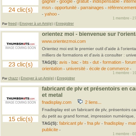
gagner
-
google
-
gratuit
-
indispensable
-
intern
msn
-
opportunité
-
parrainages
-
référencemen
24 clic(s)
-
yahoo
-
1 membre - 27
freed
Envoyer à un Ami(e)
Enregistrer
Par
|
|
orientez moi - bienvenue sur l'orient
www.orientezmoi.com
Orientez moi est le premier outil d'aide à l'orienta
milliers de formations et d'avis à consulter : univer
TAG(S):
avis
-
bac
-
bts
-
dut
-
formation
-
foru
23 clic(s)
orientation
-
université
-
école de commerce
-
1 membre - 19
chazz
Envoyer à un Ami(e)
Enregistrer
Par
|
|
fabricant de plv et présentoirs en ca
et metal
fnadisplay.com
2 liens...
Fnadisplay est un fabricant de plv, présentoirs ca
du petit au grand format, impression numérique, o
15 clic(s)
TAG(S):
fabricant plv
-
fna plv
-
fnadisplay
-
mar
publicite
-
1 membre - 03