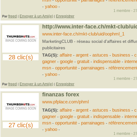
msn
-
opportunité
-
parrainages
-
référencemen
-
yahoo
-
1 membre - 27
freed
Envoyer à un Ami(e)
Enregistrer
Par
|
|
http://www.inter-face.ch/mkt-club/u
www.inter-face.ch/mkt-club/uid/oophml_1
MarketingCLUB - réseau social d'affaires et diff
publicitaires
TAG(S):
affaire
-
argent
-
astuces
-
business
-
c
28 clic(s)
gagner
-
google
-
gratuit
-
indispensable
-
intern
msn
-
opportunité
-
parrainages
-
référencemen
-
yahoo
-
1 membre - 27
freed
Envoyer à un Ami(e)
Enregistrer
Par
|
|
finanzas forex
www.pfplace.com/phml
TAG(S):
affaire
-
argent
-
astuces
-
business
-
c
gagner
-
google
-
gratuit
-
indispensable
-
intern
msn
-
opportunité
-
parrainages
-
référencemen
27 clic(s)
-
yahoo
-
1 membre - 27