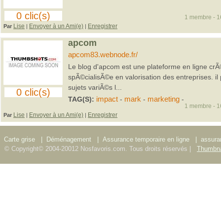
0 clic(s)
1 membre - 16
Lise
Envoyer à un Ami(e)
Enregistrer
Par
|
|
apcom
apcom83.webnode.fr/
Le blog d'apcom est une plateforme en ligne c
spÃ©cialisÃ©e en valorisation des entreprises. il
sujets variÃ©s l...
0 clic(s)
TAG(S):
impact
-
mark
-
marketing
-
1 membre - 16
Lise
Envoyer à un Ami(e)
Enregistrer
Par
|
|
Carte grise
|
Déménagement
|
Assurance temporaire en ligne
|
assura
© Copyright© 2004-20012 Nosfavoris.com. Tous droits réservés |
Thumbna