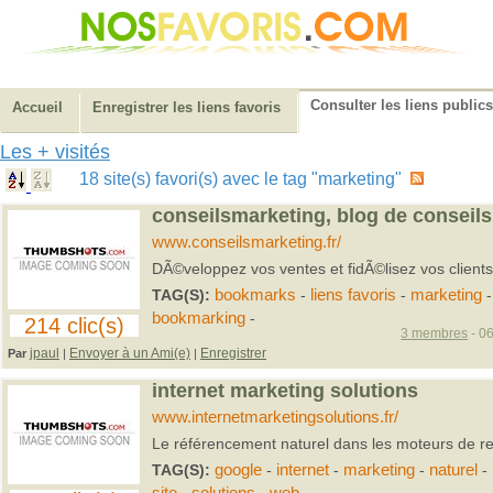
Consulter les liens publics
Accueil
Enregistrer les liens favoris
Les + visités
18 site(s) favori(s) avec le tag "marketing"
conseilsmarketing, blog de conseils
www.conseilsmarketing.fr/
DÃ©veloppez vos ventes et fidÃ©lisez vos clients
TAG(S):
bookmarks
-
liens favoris
-
marketing
bookmarking
-
214 clic(s)
3 membres
- 06
jpaul
Envoyer à un Ami(e)
Enregistrer
Par
|
|
internet marketing solutions
www.internetmarketingsolutions.fr/
Le référencement naturel dans les moteurs de r
TAG(S):
google
-
internet
-
marketing
-
naturel
-