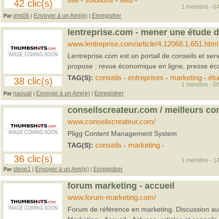
site
-
solutions
-
web
-
42 clic(s)
1 membre - 04
ims06
Envoyer à un Ami(e)
Enregistrer
Par
|
|
lentreprise.com - mener une étude d
www.lentreprise.com/article/4.12068.1.651.html
Lentreprise.com est un portail de conseils et serv
propose : revue économique en ligne, presse éco
TAG(S):
conseils
-
entreprises
-
marketing
-
étu
38 clic(s)
1 membre - 06
naoual
Envoyer à un Ami(e)
Enregistrer
Par
|
|
conseilscreateur.com / meilleurs co
www.conseilscreateur.com/
Pligg Content Management System
TAG(S):
conseils
-
marketing
-
36 clic(s)
1 membre - 14
steve1
Envoyer à un Ami(e)
Enregistrer
Par
|
|
forum marketing - accueil
www.forum-marketing.com/
Forum de référence en marketing. Discussion au