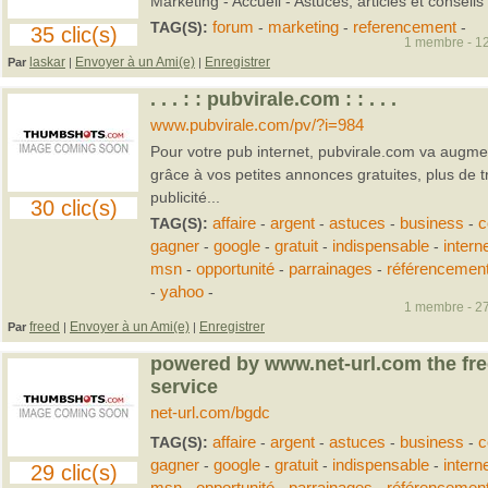
Marketing - Accueil - Astuces, articles et conseil
TAG(S):
forum
-
marketing
-
referencement
-
35 clic(s)
1 membre - 12
laskar
Envoyer à un Ami(e)
Enregistrer
Par
|
|
. . . : : pubvirale.com : : . . .
www.pubvirale.com/pv/?i=984
Pour votre pub internet, pubvirale.com va augment
grâce à vos petites annonces gratuites, plus de tra
publicité...
30 clic(s)
TAG(S):
affaire
-
argent
-
astuces
-
business
-
c
gagner
-
google
-
gratuit
-
indispensable
-
intern
msn
-
opportunité
-
parrainages
-
référencemen
-
yahoo
-
1 membre - 27
freed
Envoyer à un Ami(e)
Enregistrer
Par
|
|
powered by www.net-url.com the fre
service
net-url.com/bgdc
TAG(S):
affaire
-
argent
-
astuces
-
business
-
c
gagner
-
google
-
gratuit
-
indispensable
-
intern
29 clic(s)