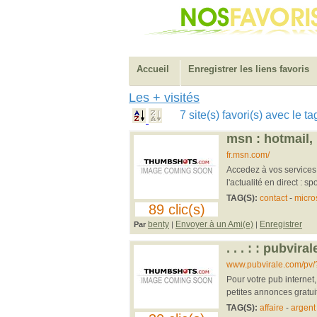
Accueil
Enregistrer les liens favoris
Les + visités
7 site(s) favori(s) avec le 
msn : hotmail, 
fr.msn.com/
Accedez à vos service
l'actualité en direct : sp
TAG(S):
contact
-
micro
89 clic(s)
benty
Envoyer à un Ami(e)
Enregistrer
Par
|
|
. . . : : pubviral
www.pubvirale.com/pv/
Pour votre pub internet,
petites annonces gratuites
TAG(S):
affaire
-
argent