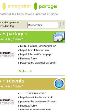
partager les liens favoris internet en ligne
ens d'un pseudo
ens d'un tag
s + partagés
ec le tag "msn "
MSN : Hotmail, Messenger, Ac
http://phm.affiliation-busin
http://club-positif.com/psp/
finanzas forex
powered by www.net-url.com t
 + récents
ec le tag "msn "
. . . : : Pubvirale.com : :
http://www.inter-face.ch/mkt
powered by www.net-url.com t
finanzas forex
http://club-positif.com/psp/