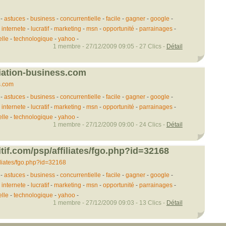
-
astuces
-
business
-
concurrentielle
-
facile
-
gagner
-
google
-
-
internete
-
lucratif
-
marketing
-
msn
-
opportunité
-
parrainages
-
elle
-
technologique
-
yahoo
-
1 membre - 27/12/2009 09:05 - 27 Clics -
Détail
liation-business.com
s.com
-
astuces
-
business
-
concurrentielle
-
facile
-
gagner
-
google
-
-
internete
-
lucratif
-
marketing
-
msn
-
opportunité
-
parrainages
-
elle
-
technologique
-
yahoo
-
1 membre - 27/12/2009 09:00 - 24 Clics -
Détail
itif.com/psp/affiliates/fgo.php?id=32168
filiates/fgo.php?id=32168
-
astuces
-
business
-
concurrentielle
-
facile
-
gagner
-
google
-
-
internete
-
lucratif
-
marketing
-
msn
-
opportunité
-
parrainages
-
elle
-
technologique
-
yahoo
-
1 membre - 27/12/2009 09:03 - 13 Clics -
Détail