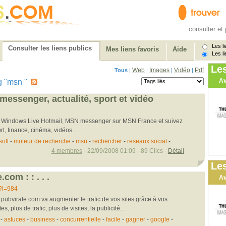
consulter et 
Les li
Consulter les liens publics
Mes liens favoris
Aide
Les li
Le
Web
Images
Vidéo
Pdf
Tous
|
|
|
|
Av
tag "msn "
messenger, actualité, sport et vidéo
s Windows Live Hotmail, MSN messenger sur MSN France et suivez
ort, finance, cinéma, vidéos...
soft
-
moteur de recherche
-
msn
-
rechercher
-
reseaux social
-
4 membres
- 22/09/2008 01:09 - 89 Clics -
Détail
Les
e.com : : . . .
Av
?i=984
 pubvirale.com va augmenter le trafic de vos sites grâce à vos
, plus de trafic, plus de visites, la publicité...
-
astuces
-
business
-
concurrentielle
-
facile
-
gagner
-
google
-