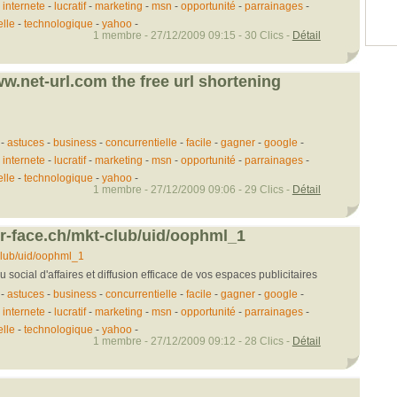
-
internete
-
lucratif
-
marketing
-
msn
-
opportunité
-
parrainages
-
elle
-
technologique
-
yahoo
-
1 membre - 27/12/2009 09:15 - 30 Clics -
Détail
.net-url.com the free url shortening
-
astuces
-
business
-
concurrentielle
-
facile
-
gagner
-
google
-
-
internete
-
lucratif
-
marketing
-
msn
-
opportunité
-
parrainages
-
elle
-
technologique
-
yahoo
-
1 membre - 27/12/2009 09:06 - 29 Clics -
Détail
er-face.ch/mkt-club/uid/oophml_1
club/uid/oophml_1
ocial d'affaires et diffusion efficace de vos espaces publicitaires
-
astuces
-
business
-
concurrentielle
-
facile
-
gagner
-
google
-
-
internete
-
lucratif
-
marketing
-
msn
-
opportunité
-
parrainages
-
elle
-
technologique
-
yahoo
-
1 membre - 27/12/2009 09:12 - 28 Clics -
Détail