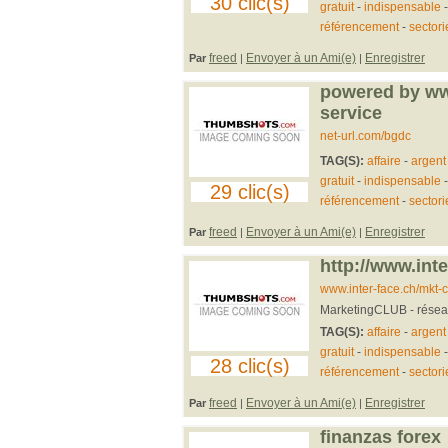
30 clic(s)
gratuit
-
indispensable
référencement
-
sectori
freed
Envoyer à un Ami(e)
Enregistrer
Par
|
|
powered by www
service
net-url.com/bgdc
TAG(S):
affaire
-
argent
gratuit
-
indispensable
29 clic(s)
référencement
-
sectori
freed
Envoyer à un Ami(e)
Enregistrer
Par
|
|
http://www.int
www.inter-face.ch/mkt-
MarketingCLUB - réseau s
TAG(S):
affaire
-
argent
gratuit
-
indispensable
28 clic(s)
référencement
-
sectori
freed
Envoyer à un Ami(e)
Enregistrer
Par
|
|
finanzas forex