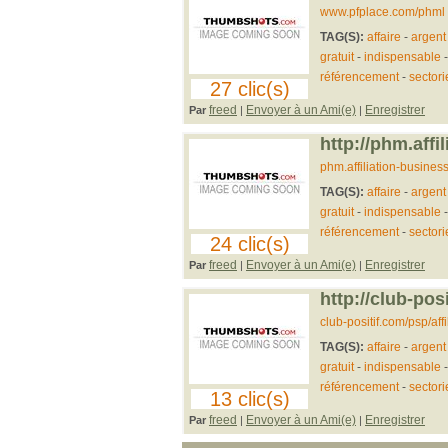
www.pfplace.com/phml
TAG(S):
affaire
-
argent
gratuit
-
indispensable
référencement
-
sectori
27 clic(s)
freed
Envoyer à un Ami(e)
Enregistrer
Par
|
|
http://phm.affi
phm.affiliation-busines
TAG(S):
affaire
-
argent
gratuit
-
indispensable
référencement
-
sectori
24 clic(s)
freed
Envoyer à un Ami(e)
Enregistrer
Par
|
|
http://club-pos
club-positif.com/psp/af
TAG(S):
affaire
-
argent
gratuit
-
indispensable
référencement
-
sectori
13 clic(s)
freed
Envoyer à un Ami(e)
Enregistrer
Par
|
|