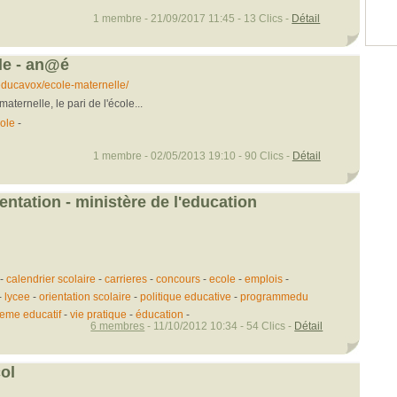
1 membre - 21/09/2017 11:45 - 13 Clics -
Détail
le - an@é
educavox/ecole-maternelle/
aternelle, le pari de l'école...
ole
-
1 membre - 02/05/2013 19:10 - 90 Clics -
Détail
ientation - ministère de l'education
-
calendrier scolaire
-
carrieres
-
concours
-
ecole
-
emplois
-
-
lycee
-
orientation scolaire
-
politique educative
-
programmedu
teme educatif
-
vie pratique
-
éducation
-
6 membres
- 11/10/2012 10:34 - 54 Clics -
Détail
ol