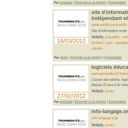
enolase
Envoyer à un Ami(e)
Enregistrer
Par
|
|
site d'informati
indépendant et 
www.rue89.com/rue89-..
Site d'information et de 
TAG(S):
actualités
-
art
18/03/2012
lycéens
-
lyon
-
manifes
retraite
-
yasm
Envoyer à un Ami(e)
Enregistrer
Par
|
|
logiciels éduca
www.generation5.fr/pro
Clavier des bébés, logic
depuis 20 ans à la créa
TAG(S):
ecole
-
27/02/2012
enolase
Envoyer à un Ami(e)
Enregistrer
Par
|
|
info-langage.o
info-langage.org/
TAG(S):
ecole
-