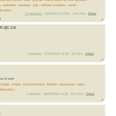
oachino rossini
inde
journal
maroc peine de mort abolition
a
-
palestine
-
piratage
-
psp
-
rythmes scolaires
-
sante
-
ducation
-
13 membres
- 03/05/2010 10:05 - 146 Clics -
Détail
r
m.qc.ca
1 membre - 17/03/2010 16:20 - 28 Clics -
Détail
 sur le web
rinatal
-
enfant
-
environnement
-
féminin
-
grossesse
-
radio
-
éducation
-
1 membre - 28/05/2009 14:26 - 114 Clics -
Détail
m