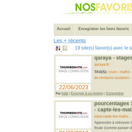
Accueil
Enregistrer les liens favoris
Les + récents
19 site(s) favori(s) avec le
qaraya - stage
qaraya.fr/
TAG(S):
cours
-
maths
de révisions scolaires
-
22/06/2023
baki
Envoyer à un Ami(e)
Enregistrer
Par
|
|
pourcentages :
- capte-les-ma
www.capte-les-maths...
Apprendre à retrouver la
finale (comme passer du 