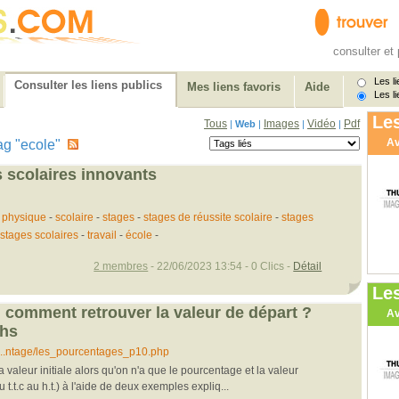
consulter et 
Les li
Consulter les liens publics
Mes liens favoris
Aide
Les li
Les
Tous
Images
Vidéo
Pdf
|
Web
|
|
|
Av
 tag "ecole"
s scolaires innovants
-
physique
-
scolaire
-
stages
-
stages de réussite scolaire
-
stages
stages scolaires
-
travail
-
école
-
2 membres
- 22/06/2023 13:54 - 0 Clics -
Détail
Le
 comment retrouver la valeur de départ ?
Av
ths
...ntage/les_pourcentages_p10.php
 valeur initiale alors qu'on n'a que le pourcentage et la valeur
t.t.c au h.t.) à l'aide de deux exemples expliq...