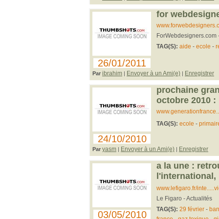
for webdesigne
www.forwebdesigners.
ForWebdesigners.com - 
TAG(S):
aide
-
ecole
-
r
26/01/2011
ibrahim
Envoyer à un Ami(e)
Enregistrer
Par
|
|
prochaine gran
octobre 2010 : "
www.generationfrance...
TAG(S):
ecole
-
primair
24/10/2010
yasm
Envoyer à un Ami(e)
Enregistrer
Par
|
|
a la une : retro
l'international,
www.lefigaro.fr/inte.....
Le Figaro - Actualités
TAG(S):
29 février
-
ba
03/05/2010
-
-