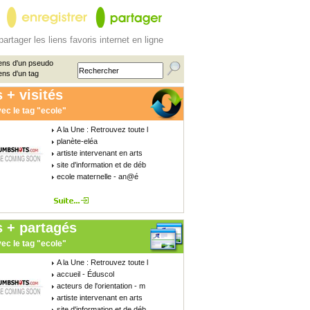
partager les liens favoris internet en ligne
ens d'un pseudo
ens d'un tag
 + visités
ec le tag "ecole"
A la Une : Retrouvez toute l
planète-eléa
artiste intervenant en arts
site d'information et de déb
ecole maternelle - an@é
s + partagés
ec le tag "ecole"
A la Une : Retrouvez toute l
accueil - Éduscol
acteurs de l'orientation - m
artiste intervenant en arts
site d'information et de déb