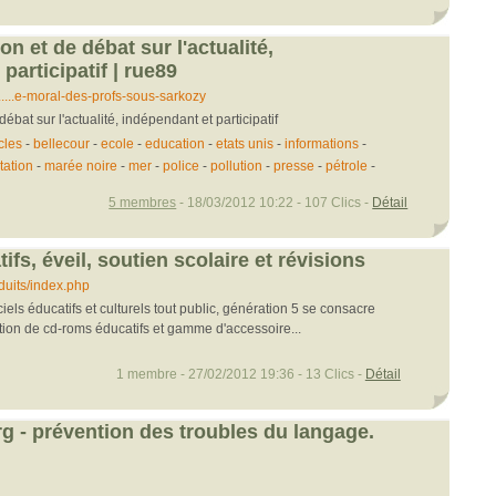
on et de débat sur l'actualité,
participatif | rue89
...e-moral-des-profs-sous-sarkozy
débat sur l'actualité, indépendant et participatif
icles
-
bellecour
-
ecole
-
education
-
etats unis
-
informations
-
tation
-
marée noire
-
mer
-
police
-
pollution
-
presse
-
pétrole
-
5 membres
- 18/03/2012 10:22 - 107 Clics -
Détail
tifs, éveil, soutien scolaire et révisions
duits/index.php
iels éducatifs et culturels tout public, génération 5 se consacre
tion de cd-roms éducatifs et gamme d'accessoire...
1 membre - 27/02/2012 19:36 - 13 Clics -
Détail
rg - prévention des troubles du langage.