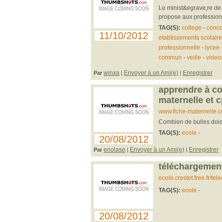
Le minist&egrave;re de 
propose aux professionn
TAG(S):
college
-
conco
11/10/2012
etablissements scolaire
professionnelle
-
lycee
commun
-
veille
-
video
winxa
Envoyer à un Ami(e)
Enregistrer
Par
|
|
apprendre à co
maternelle et 
www.fiche-maternelle.c
Combien de bulles dois-
TAG(S):
ecole
-
20/08/2012
enolase
Envoyer à un Ami(e)
Enregistrer
Par
|
|
téléchargements
ecole.crestet.free.fr/te
TAG(S):
ecole
-
20/08/2012