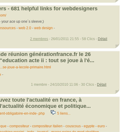
rs - 681 helpful links for webdesigners
com/
your ace up one´s sleeve;)
essources
-
web 2.0
-
web design
-
2 membres
- 26/01/2011 21:55 - 58 Clics -
Détail
de réunion générationfrance.fr le 26
education acte ii : tout se joue à l'é...
..se-joue-a-lecole-primaire.html
e
-
1 membre - 24/10/2010 11:06 - 30 Clics -
Détail
uvez toute l'actualité en france, à
 l'actualité économique et politique...
vient-obligatoire-en-inde-.php
5 liens...
nque
-
compositeur
-
compositeur italien
-
couscous
-
egypte
-
euro
-
-
-
-
-