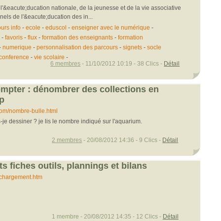
l'&eacute;ducation nationale, de la jeunesse et de la vie associative
els de l'&eacute;ducation des in...
urs info
-
ecole
-
eduscol
-
enseigner avec le numérique
-
-
favoris
-
flux
-
formation des enseignants
-
formation
-
numerique
-
personnalisation des parcours
-
signets
-
socle
conference
-
vie scolaire
-
6 membres
- 11/10/2012 10:19 - 38 Clics -
Détail
mpter : dénombrer des collections en
cp
om/nombre-bulle.html
je dessiner ? je lis le nombre indiqué sur l'aquarium.
2 membres
- 20/08/2012 14:36 - 9 Clics -
Détail
 fiches outils, plannings et bilans
lechargement.htm
1 membre - 20/08/2012 14:35 - 12 Clics -
Détail