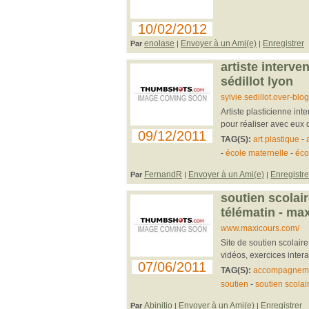
10/02/2012
enolase
Envoyer à un Ami(e)
Enregistrer
Par
|
|
artiste interve
sédillot lyon
sylvie.sedillot.over-blog.
Artiste plasticienne in
pour réaliser avec eux de
09/12/2011
TAG(S):
art plastique
-
-
école maternelle
-
éco
FernandR
Envoyer à un Ami(e)
Enregistre
Par
|
|
soutien scolai
télématin - ma
www.maxicours.com/
Site de soutien scolaire
vidéos, exercices interac
07/06/2011
TAG(S):
accompagnemen
soutien
-
soutien scolai
Abinitio
Envoyer à un Ami(e)
Enregistrer
Par
|
|