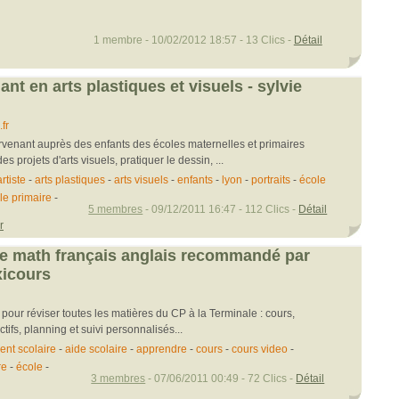
1 membre - 10/02/2012 18:57 - 13 Clics -
Détail
nant en arts plastiques et visuels - sylvie
fr
tervenant auprès des enfants des écoles maternelles et primaires
s projets d'arts visuels, pratiquer le dessin, ...
artiste
-
arts plastiques
-
arts visuels
-
enfants
-
lyon
-
portraits
-
école
le primaire
-
5 membres
- 09/12/2011 16:47 - 112 Clics -
Détail
r
re math français anglais recommandé par
xicours
 pour réviser toutes les matières du CP à la Terminale : cours,
tifs, planning et suivi personnalisés...
t scolaire
-
aide scolaire
-
apprendre
-
cours
-
cours video
-
re
-
école
-
3 membres
- 07/06/2011 00:49 - 72 Clics -
Détail