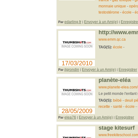
france
gaz toxique
gi
monnaie unique
-
opér
testostérone
-
école
-
é
edarling.fr
Envoyer à un Ami(e)
Enregistre
Par
|
|
http://www.em
www.emm.qc.ca
TAG(S):
école
-
17/03/2010
jlgrondin
Envoyer à un Ami(e)
Enregistrer
Par
|
|
planète-eléa
www.planete-elea.com/
Le petit monde l'enfant
TAG(S):
bébé
-
deuil pé
recette
-
santé
-
école
-
28/05/2009
elea76
Envoyer à un Ami(e)
Enregistrer
Par
|
|
stage kitesurf
www.freekiteschool.co