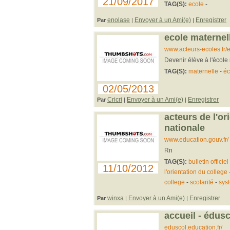
21/09/2017
TAG(S):
ecole
-
enolase
Envoyer à un Ami(e)
Enregistrer
Par
|
|
ecole maternel
www.acteurs-ecoles.fr/
Devenir élève à l'école m
TAG(S):
maternelle
-
éc
02/05/2013
Cricri
Envoyer à un Ami(e)
Enregistrer
Par
|
|
acteurs de l'or
nationale
www.education.gouv.fr/
Rn
TAG(S):
bulletin officiel
11/10/2012
l'orientation du college
college
-
scolarité
-
sys
winxa
Envoyer à un Ami(e)
Enregistrer
Par
|
|
accueil - édusc
eduscol.education.fr/