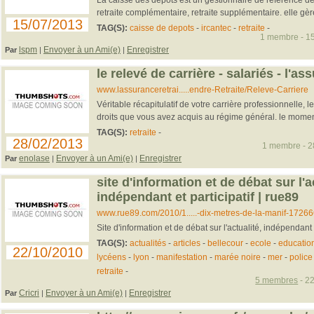
retraite complémentaire, retraite supplémentaire. elle gère 
15/07/2013
TAG(S):
caisse de depots
-
ircantec
-
retraite
-
1 membre - 15
lspm
Envoyer à un Ami(e)
Enregistrer
Par
|
|
le relevé de carrière - salariés - l'as
www.lassuranceretrai.....endre-Retraite/Releve-Carriere
Véritable récapitulatif de votre carrière professionnelle, le
droits que vous avez acquis au régime général. le moment 
TAG(S):
retraite
-
28/02/2013
1 membre - 28
enolase
Envoyer à un Ami(e)
Enregistrer
Par
|
|
site d'information et de débat sur l'a
indépendant et participatif | rue89
www.rue89.com/2010/1.....-dix-metres-de-la-manif-17266
Site d'information et de débat sur l'actualité, indépendant e
TAG(S):
actualités
-
articles
-
bellecour
-
ecole
-
educatio
22/10/2010
lycéens
-
lyon
-
manifestation
-
marée noire
-
mer
-
police
retraite
-
5 membres
- 22
Cricri
Envoyer à un Ami(e)
Enregistrer
Par
|
|