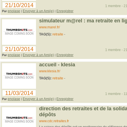
21/10/2014
1 membre - 21
enolase
Envoyer à un Ami(e)
Enregistrer
Par
|
|
simulateur m@rel : ma retraite en li
www.marel.fr/
TAG(S):
retraite
-
21/10/2014
1 membre - 21
enolase
Envoyer à un Ami(e)
Enregistrer
Par
|
|
accueil - klesia
www.klesia.fr/
TAG(S):
retraite
-
11/03/2014
1 membre - 11
enolase
Envoyer à un Ami(e)
Enregistrer
Par
|
|
direction des retraites et de la solid
dépôts
www.cdc.retraites.fr
La caisse des dépôts est un gestionnaire de référence des 