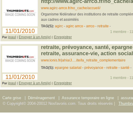
http://www.agirc-arrco.fr/no_cache/a
www.agirc-arrco.fr/no_cache/accueil/
Organisme fédérateur des institutions de retraite complém
aux cadres et assimilés
TAG(S):
agirc
-
agirc arrco
-
arrco
-
retraite
-
11/01/2010
1 membre - 11
jpaul
Envoyer à un Ami(e)
Enregistrer
Par
|
|
retraite, prévoyance, santé, epargne
retraite, assurance-vie, action socia
www.ionis.fr/jahia/J.....ite/la_retraite_complementaire
TAG(S):
epargne salarial
-
prévoyance
-
retraite
-
santé
-
11/01/2010
1 membre - 11
jpaul
Envoyer à un Ami(e)
Enregistrer
Par
|
|
Carte grise
|
Déménagement
|
Assurance temporaire en ligne
|
assura
© Copyright© 2004-20012 Nosfavoris.com. Tous droits réservés |
Thumbna