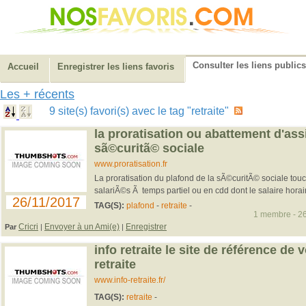
Consulter les liens publics
Accueil
Enregistrer les liens favoris
Les + récents
9 site(s) favori(s) avec le tag "retraite"
la proratisation ou abattement d'assi
sã©curitã© sociale
www.proratisation.fr
La proratisation du plafond de la sÃ©curitÃ© sociale touc
salariÃ©s Ã temps partiel ou en cdd dont le salaire hora
26/11/2017
TAG(S):
plafond
-
retraite
-
1 membre - 26
Cricri
Envoyer à un Ami(e)
Enregistrer
Par
|
|
info retraite le site de référence de
retraite
www.info-retraite.fr/
TAG(S):
retraite
-