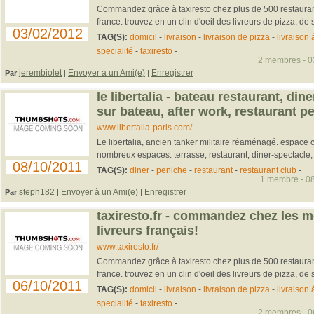
Commandez grâce à taxiresto chez plus de 500 restaurants
france. trouvez en un clin d'oeil des livreurs de pizza, de 
03/02/2012
TAG(S):
domicil
-
livraison
-
livraison de pizza
-
livraison 
specialité
-
taxiresto
-
2 membres
- 0
jerembiolet
Envoyer à un Ami(e)
Enregistrer
Par
|
|
le libertalia - bateau restaurant, din
sur bateau, after work, restaurant p
www.libertalia-paris.com/
Le libertalia, ancien tanker militaire réaménagé. espace c
nombreux espaces. terrasse, restaurant, diner-spectacle, 
08/10/2011
TAG(S):
diner
-
peniche
-
restaurant
-
restaurant club
-
1 membre - 08
steph182
Envoyer à un Ami(e)
Enregistrer
Par
|
|
taxiresto.fr - commandez chez les m
livreurs français!
www.taxiresto.fr/
Commandez grâce à taxiresto chez plus de 500 restaurants
france. trouvez en un clin d'oeil des livreurs de pizza, de 
06/10/2011
TAG(S):
domicil
-
livraison
-
livraison de pizza
-
livraison 
specialité
-
taxiresto
-
2 membres
- 0