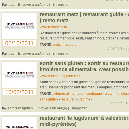
jpaul
Envoyer à un Ami(e)
Enregistrer
Par
|
|
restaurant metz | restaurant guide -
| resto metz
www.restometz.fr/
Restometz.fr : guide des restaurants à metz. trouvez les 
restaurant romantique, restaurant chinois, crêperie, tex-me
05/10/2011
TAG(S):
metz
-
restaurant
-
1 membre - 05
jpaul
Envoyer à un Ami(e)
Enregistrer
Par
|
|
sortir sans gluten : sortir au restau
intolérance alimentaire, c'est possib
www.sortirsansgluten.com
Sortir sans Gluten est un guide en ligne de restaurants s
établissements proposant des menus adaptés, proposez 
10/02/2011
TAG(S):
allergie alimentaire
-
coeliaque
-
gluten
-
intolér
sans gluten
-
restaurant
-
régime
-
1 membre - 10
sortirsansgluten
Envoyer à un Ami(e)
Enregistrer
Par
|
|
restaurant 'le lugdunum' à valcabrer
midi-pyrénées)