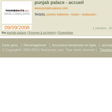
punjab palace - accueil
www.punjab-palace.com
TAG(S):
cuisine indienne
-
loisirs
-
restaurant
-
09/09/2008
1 membre - 09
punjab palace
Envoyer à un Ami(e)
Enregistrer
Par
|
|
Carte grise
|
Déménagement
|
Assurance temporaire en ligne
|
assura
© Copyright© 2004-20012 Nosfavoris.com. Tous droits réservés |
Thumbna