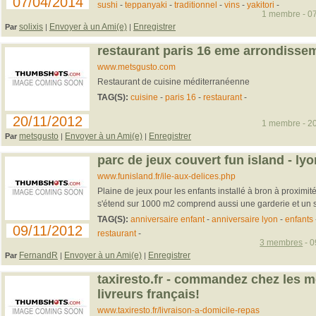
07/04/2014
sushi
-
teppanyaki
-
traditionnel
-
vins
-
yakitori
-
1 membre - 07
solixis
Envoyer à un Ami(e)
Enregistrer
Par
|
|
restaurant paris 16 eme arrondisse
www.metsgusto.com
Restaurant de cuisine méditerranéenne
TAG(S):
cuisine
-
paris 16
-
restaurant
-
20/11/2012
1 membre - 20
metsgusto
Envoyer à un Ami(e)
Enregistrer
Par
|
|
parc de jeux couvert fun island - ly
www.funisland.fr/ile-aux-delices.php
Plaine de jeux pour les enfants installé à bron à proximit
s'étend sur 1000 m2 comprend aussi une garderie et un sn
TAG(S):
anniversaire enfant
-
anniversaire lyon
-
enfants
09/11/2012
restaurant
-
3 membres
- 0
FernandR
Envoyer à un Ami(e)
Enregistrer
Par
|
|
taxiresto.fr - commandez chez les m
livreurs français!
www.taxiresto.fr/livraison-a-domicile-repas