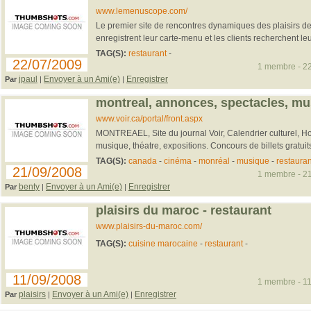
www.lemenuscope.com/
Le premier site de rencontres dynamiques des plaisirs de
enregistrent leur carte-menu et les clients recherchent leur
TAG(S):
restaurant
-
22/07/2009
1 membre - 22
jpaul
Envoyer à un Ami(e)
Enregistrer
Par
|
|
montreal, annonces, spectacles, mu
www.voir.ca/portal/front.aspx
MONTREAEL, Site du journal Voir, Calendrier culturel, H
musique, théatre, expositions. Concours de billets gratuits
TAG(S):
canada
-
cinéma
-
monréal
-
musique
-
restauran
21/09/2008
1 membre - 21
benty
Envoyer à un Ami(e)
Enregistrer
Par
|
|
plaisirs du maroc - restaurant
www.plaisirs-du-maroc.com/
TAG(S):
cuisine marocaine
-
restaurant
-
11/09/2008
1 membre - 11
plaisirs
Envoyer à un Ami(e)
Enregistrer
Par
|
|