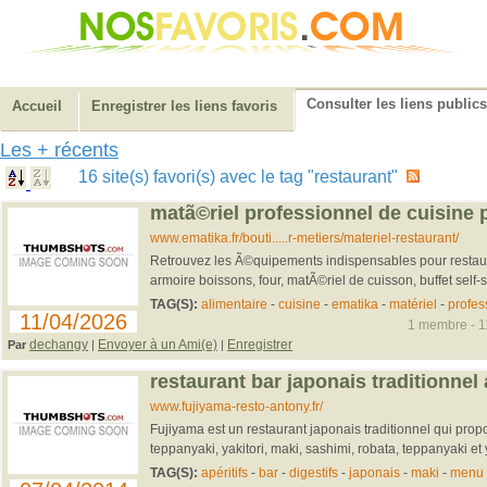
Consulter les liens publics
Accueil
Enregistrer les liens favoris
Les + récents
16 site(s) favori(s) avec le tag "restaurant"
matã©riel professionnel de cuisine 
www.ematika.fr/bouti.....r-metiers/materiel-restaurant/
Retrouvez les Ã©quipements indispensables pour restau
armoire boissons, four, matÃ©riel de cuisson, buffet self-se
TAG(S):
alimentaire
-
cuisine
-
ematika
-
matériel
-
profes
11/04/2026
1 membre - 11
dechangy
Envoyer à un Ami(e)
Enregistrer
Par
|
|
restaurant bar japonais traditionnel
www.fujiyama-resto-antony.fr/
Fujiyama est un restaurant japonais traditionnel qui prop
teppanyaki, yakitori, maki, sashimi, robata, teppanyaki et y
TAG(S):
apéritifs
-
bar
-
digestifs
-
japonais
-
maki
-
menu