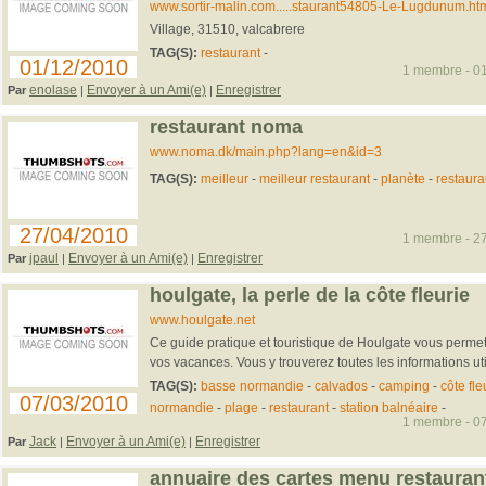
www.sortir-malin.com.....staurant54805-Le-Lugdunum.ht
Village, 31510, valcabrere
TAG(S):
restaurant
-
01/12/2010
1 membre - 01
enolase
Envoyer à un Ami(e)
Enregistrer
Par
|
|
restaurant noma
www.noma.dk/main.php?lang=en&id=3
TAG(S):
meilleur
-
meilleur restaurant
-
planète
-
restaura
27/04/2010
1 membre - 27
jpaul
Envoyer à un Ami(e)
Enregistrer
Par
|
|
houlgate, la perle de la côte fleurie
www.houlgate.net
Ce guide pratique et touristique de Houlgate vous permet
vos vacances. Vous y trouverez toutes les informations utile
TAG(S):
basse normandie
-
calvados
-
camping
-
côte fle
07/03/2010
normandie
-
plage
-
restaurant
-
station balnéaire
-
1 membre - 07
Jack
Envoyer à un Ami(e)
Enregistrer
Par
|
|
annuaire des cartes menu restauran