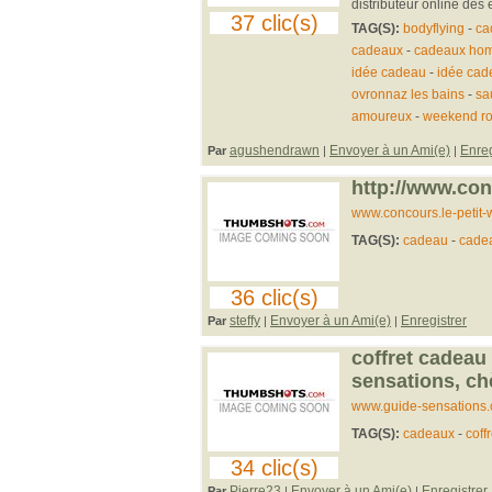
distributeur online des
37 clic(s)
TAG(S):
bodyflying
-
ca
cadeaux
-
cadeaux ho
idée cadeau
-
idée cade
ovronnaz les bains
-
sa
amoureux
-
weekend r
agushendrawn
Envoyer à un Ami(e)
Enreg
Par
|
|
http://www.con
www.concours.le-petit-
TAG(S):
cadeau
-
cade
36 clic(s)
steffy
Envoyer à un Ami(e)
Enregistrer
Par
|
|
coffret cadeau
sensations, chè
www.guide-sensations.
TAG(S):
cadeaux
-
coffr
34 clic(s)
Pierre23
Envoyer à un Ami(e)
Enregistrer
Par
|
|