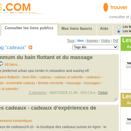
consulter et 
Les li
Consulter les liens publics
Mes liens favoris
Aide
Les li
Le
Tous
Images
Vidéo
Pdf
|
Web
|
|
|
Av
e tag "cadeaux"
mmum du bain flottant et du massage
46 liens...
 preferred urban spa center in relaxation and easing off.
ains flottants
-
bien être
-
cadeau
-
cadeau st valentin
-
cadeaux
-
te
-
ensemble cadeau
-
femme enceinte
-
massage
-
massages
-
-
st valentin
-
3 membres
- 08/07/2008 21:48 - 503 Clics -
Détail
Les
Av
s cadeaux - cadeaux d’expériences de
eekend-romantique/
ux de cadeaux24.ch - la boutique des cadeaux suisse en ligne - le