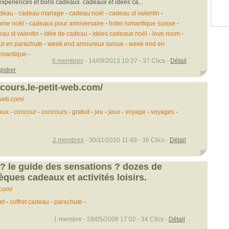
 expériences et bons cadeaux. cadeaux et idées ca...
deau
-
cadeau mariage
-
cadeau noël
-
cadeau st valentin
-
mme noël
-
cadeaux pour anniversaire
-
hotel romantique suisse
-
au st valentin
-
idée de cadeau
-
idées cadeaux noël
-
love room
-
ut en parachute
-
week end amoureux suisse
-
week end en
omantique
-
6 membres
- 14/09/2013 10:27 - 37 Clics -
Détail
istrer
cours.le-petit-web.com/
web.com/
aux
-
concour
-
concours
-
gratuit
-
jeu
-
jeux
-
voyage
-
voyages
-
2 membres
- 30/11/2010 11:49 - 36 Clics -
Détail
 ? le guide des sensations ? dozes de
ques cadeaux et activités loisirs.
com/
et
-
coffret cadeau
-
parachute
-
1 membre - 28/05/2009 17:02 - 34 Clics -
Détail