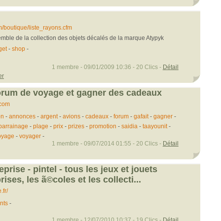
boutique/liste_rayons.cfm
emble de la collection des objets décalés de la marque Atypyk
get
-
shop
-
1 membre - 09/01/2009 10:36 - 20 Clics -
Détail
er
forum de voyage et gagner des cadeaux
.com
on
-
annonces
-
argent
-
avions
-
cadeaux
-
forum
-
gafait
-
gagner
-
parrainage
-
plage
-
prix
-
prizes
-
promotion
-
saidia
-
taayounit
-
oyage
-
voyager
-
1 membre - 09/07/2014 01:55 - 20 Clics -
Détail
prise - pintel - tous les jeux et jouets
ises, les ã©coles et les collecti...
fr/
nts
-
1 membre - 12/07/2010 10:37 - 19 Clics -
Détail