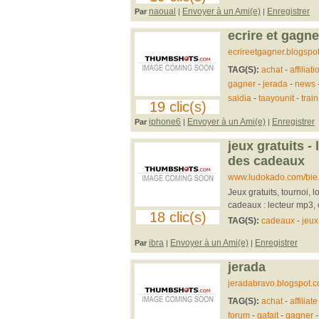
naoual
Envoyer à un Ami(e)
Enregistrer
Par
|
|
ecrire et gagne
ecrireetgagner.blogspo
TAG(S):
achat
-
affiliati
gagner
-
jerada
-
news
saidia
-
taayounit
-
train
19 clic(s)
iphone6
Envoyer à un Ami(e)
Enregistrer
Par
|
|
jeux gratuits -
des cadeaux
www.ludokado.com/bie
Jeux gratuits, tournoi, 
cadeaux : lecteur mp3, 
18 clic(s)
TAG(S):
cadeaux
-
jeux
ibra
Envoyer à un Ami(e)
Enregistrer
Par
|
|
jerada
jeradabravo.blogspot.
TAG(S):
achat
-
affiliate
forum
-
gafait
-
gagner