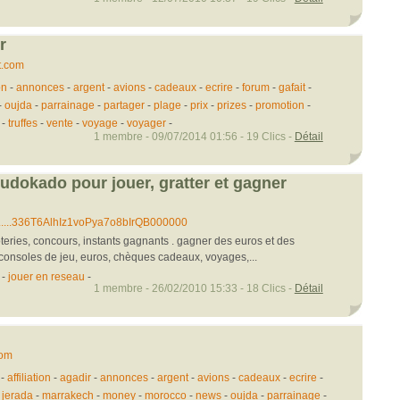
r
t.com
on
-
annonces
-
argent
-
avions
-
cadeaux
-
ecrire
-
forum
-
gafait
-
-
oujda
-
parrainage
-
partager
-
plage
-
prix
-
prizes
-
promotion
-
-
truffes
-
vente
-
voyage
-
voyager
-
1 membre - 09/07/2014 01:56 - 19 Clics -
Détail
 ludokado pour jouer, gratter et gagner
.....336T6AlhIz1voPya7o8bIrQB000000
loteries, concours, instants gagnants . gagner des euros et des
consoles de jeu, euros, chèques cadeaux, voyages,...
-
jouer en reseau
-
1 membre - 26/02/2010 15:33 - 18 Clics -
Détail
com
-
affiliation
-
agadir
-
annonces
-
argent
-
avions
-
cadeaux
-
ecrire
-
-
jerada
-
marrakech
-
money
-
morocco
-
news
-
oujda
-
parrainage
-