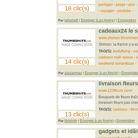
partager
-
plage
-
prix
-
18 clic(s)
-
voyager
-
youtube
-
iphone6
Envoyer à un Ami(e)
Enregistrer
Par
|
|
cadeaux24 le s
www.shimoo.fr/commen
Shimoo: la france y a au
TAG(S):
bodyflying
-
ca
cadeaux noël suisse
-
i
14 clic(s)
weekend romantique
-
alazarmax
Envoyer à un Ami(e)
Enregistr
Par
|
|
livraison fleur
www.123fleurs.com/
Bouquets de fleurs fraîc
livraison fleurs pas cher 
TAG(S):
cadeaux
-
fleur
13 clic(s)
ibrahim
Envoyer à un Ami(e)
Enregistrer
Par
|
|
gadgets et idã