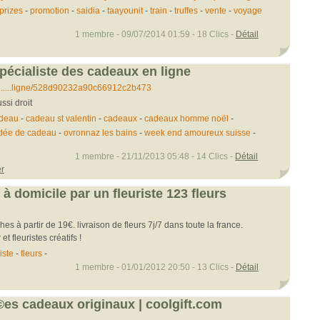
prizes
-
promotion
-
saidia
-
taayounit
-
train
-
truffes
-
vente
-
voyage
1 membre - 09/07/2014 01:59 - 18 Clics -
Détail
pécialiste des cadeaux en ligne
.....ligne/528d90232a90c66912c2b473
ssi droit
deau
-
cadeau st valentin
-
cadeaux
-
cadeaux homme noël
-
dée de cadeau
-
ovronnaz les bains
-
week end amoureux suisse
-
1 membre - 21/11/2013 05:48 - 14 Clics -
Détail
er
s à domicile par un fleuriste 123 fleurs
hes à partir de 19€. livraison de fleurs 7j/7 dans toute la france.
et fleuristes créatifs !
iste
-
fleurs
-
1 membre - 01/01/2012 20:50 - 13 Clics -
Détail
©es cadeaux originaux | coolgift.com