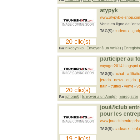
atypyk
www.atypyk-e-shop.com/
Vente en ligne de l'ens
TAG(S):
cadeaux
-
gad
20 clic(s)
nikobyniko
Envoyer à un Ami(e)
Enregistr
Par
|
|
participer au 
voyager2014.blogspot
TAG(S):
achat
-
affiliati
jerada
-
news
-
oujda
-
train
-
truffes
-
vente
-
v
20 clic(s)
iphone6
Envoyer à un Ami(e)
Enregistrer
Par
|
|
jouã©club entre
pour les entrepr
www.joueclubentreprise.
TAG(S):
cadeaux
-
enfa
19 clic(s)