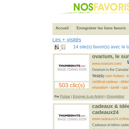
Accueil
Enregistrer les liens favoris
Les + visités
14 site(s) favori(s) avec l
ovarium, le su
www.ovarium.com/
Ovarium is the Canada's
TAG(S):
bain flottant
-
b
certificat cadeau
-
déten
503 clic(s)
relaxation
-
santé
-
spa
Pulsar
Envoyer à un Ami(e)
Enregistrer
Par
|
|
cadeaux & idée
cadeaux24
www.cadeaux24.ch/fr/w
Cadeaux et idées cadea