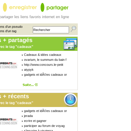
partager les liens favoris internet en ligne
ens d'un pseudo
ens d'un tag
s + partagés
ec le tag "cadeaux"
Cadeaux & idées cadeaux
ovarium, le summum du bain f
http://www.concours.le-petit
atypyk
gadgets et idÃ©es cadeaux or
 + récents
ec le tag "cadeaux"
gadgets et idÃ©es cadeaux or
jerada
ecrire et gagner
participer au forum de voyag
s'inscrire à visoterra