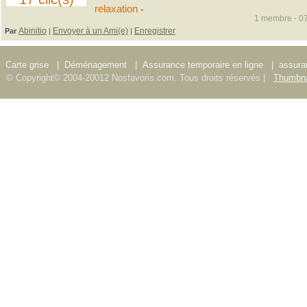
relaxation
-
1 membre - 07
Abinitio
Envoyer à un Ami(e)
Enregistrer
Par
|
|
Carte grise
|
Déménagement
|
Assurance temporaire en ligne
|
assura
© Copyright© 2004-20012 Nosfavoris.com. Tous droits réservés |
Thumbna