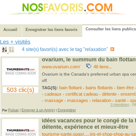
Consulter les liens publics
Accueil
Enregistrer les liens favoris
Les + visités
4 site(s) favori(s) avec le tag "relaxation"
ovarium, le summum du bain flottan
www.ovarium.com/
46 liens...
Ovarium is the Canada's preferred urban spa cen
off.
TAG(S):
bain flottant
-
bains flottants
-
bien être
503 clic(s)
-
cadeaux
-
certificat cadeau
-
détente
-
ensemb
-
massage
-
massages
-
relaxation
-
santé
-
sp
3 membres
- 08
Pulsar
Envoyer à un Ami(e)
Enregistrer
Par
|
|
idées vacances pour le congé de la fê
détente, expérience et mieux-être
tourisme-sante.spasr.....ins-et-shop-shop-au-sp