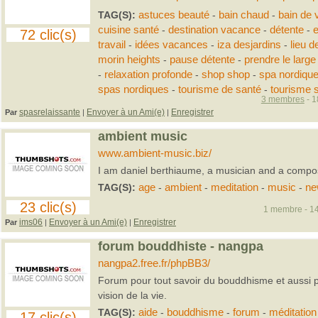
TAG(S):
astuces beauté
-
bain chaud
-
bain de 
cuisine santé
-
destination vacance
-
détente
-
e
72 clic(s)
travail
-
idées vacances
-
iza desjardins
-
lieu d
morin heights
-
pause détente
-
prendre le large
-
relaxation profonde
-
shop shop
-
spa nordiqu
spas nordiques
-
tourisme de santé
-
tourisme 
3 membres
- 1
spasrelaissante
Envoyer à un Ami(e)
Enregistrer
Par
|
|
ambient music
www.ambient-music.biz/
I am daniel berthiaume, a musician and a compos
TAG(S):
age
-
ambient
-
meditation
-
music
-
n
23 clic(s)
1 membre - 14
ims06
Envoyer à un Ami(e)
Enregistrer
Par
|
|
forum bouddhiste - nangpa
nangpa2.free.fr/phpBB3/
Forum pour tout savoir du bouddhisme et aussi p
vision de la vie.
TAG(S):
aide
-
bouddhisme
-
forum
-
méditation
17 clic(s)