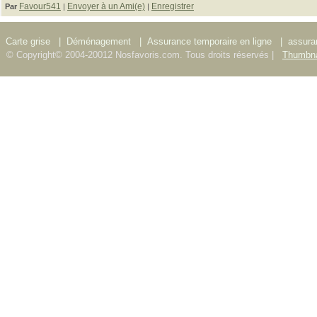
Favour541
Envoyer à un Ami(e)
Enregistrer
Par
|
|
Carte grise
|
Déménagement
|
Assurance temporaire en ligne
|
assura
© Copyright© 2004-20012 Nosfavoris.com. Tous droits réservés |
Thumbna