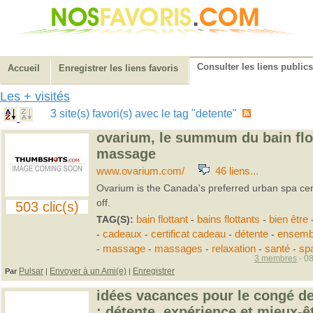
Consulter les liens publics
Accueil
Enregistrer les liens favoris
Les + visités
3 site(s) favori(s) avec le tag "detente"
ovarium, le summum du bain flot
massage
www.ovarium.com/
46 liens...
Ovarium is the Canada's preferred urban spa cen
off.
503 clic(s)
TAG(S):
bain flottant
-
bains flottants
-
bien être
-
cadeaux
-
certificat cadeau
-
détente
-
ensemb
-
massage
-
massages
-
relaxation
-
santé
-
sp
3 membres
- 08
Pulsar
Envoyer à un Ami(e)
Enregistrer
Par
|
|
idées vacances pour le congé de 
: détente, expérience et mieux-ê