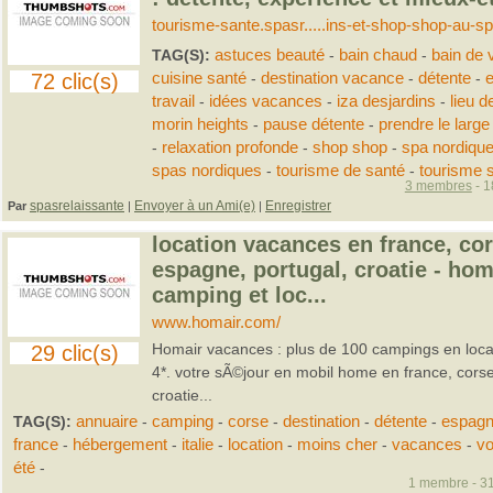
tourisme-sante.spasr.....ins-et-shop-shop-au-sp
TAG(S):
astuces beauté
-
bain chaud
-
bain de 
72 clic(s)
cuisine santé
-
destination vacance
-
détente
-
e
travail
-
idées vacances
-
iza desjardins
-
lieu d
morin heights
-
pause détente
-
prendre le large
-
relaxation profonde
-
shop shop
-
spa nordiqu
spas nordiques
-
tourisme de santé
-
tourisme 
3 membres
- 1
spasrelaissante
Envoyer à un Ami(e)
Enregistrer
Par
|
|
location vacances en france, cors
espagne, portugal, croatie - hom
camping et loc...
www.homair.com/
Homair vacances : plus de 100 campings en loca
29 clic(s)
4*. votre sÃ©jour en mobil home en france, corse,
croatie...
TAG(S):
annuaire
-
camping
-
corse
-
destination
-
détente
-
espag
france
-
hébergement
-
italie
-
location
-
moins cher
-
vacances
-
v
été
-
1 membre - 31