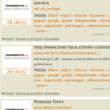
service
net-url.com/bgdc
TAG(S):
affaire
-
argent
-
astuces
-
business
-
c
gagner
-
google
-
gratuit
-
indispensable
-
intern
29 clic(s)
msn
-
opportunité
-
parrainages
-
référencemen
-
yahoo
-
1 membre - 27
freed
Envoyer à un Ami(e)
Enregistrer
Par
|
|
http://www.inter-face.ch/mkt-club/u
www.inter-face.ch/mkt-club/uid/oophml_1
MarketingCLUB - réseau social d'affaires et diff
publicitaires
TAG(S):
affaire
-
argent
-
astuces
-
business
-
c
28 clic(s)
gagner
-
google
-
gratuit
-
indispensable
-
intern
msn
-
opportunité
-
parrainages
-
référencemen
-
yahoo
-
1 membre - 27
freed
Envoyer à un Ami(e)
Enregistrer
Par
|
|
finanzas forex
www.pfplace.com/phml