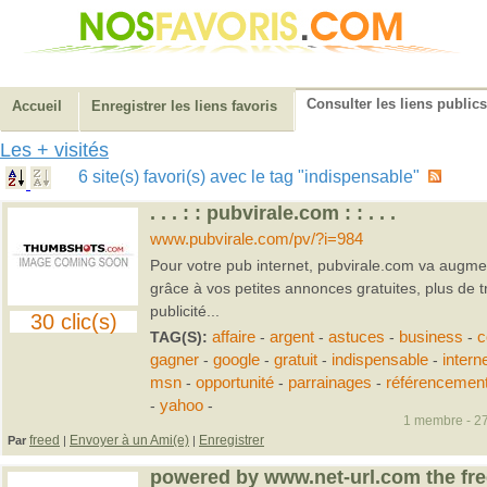
Consulter les liens publics
Accueil
Enregistrer les liens favoris
Les + visités
6 site(s) favori(s) avec le tag "indispensable"
. . . : : pubvirale.com : : . . .
www.pubvirale.com/pv/?i=984
Pour votre pub internet, pubvirale.com va augment
grâce à vos petites annonces gratuites, plus de tra
publicité...
30 clic(s)
TAG(S):
affaire
-
argent
-
astuces
-
business
-
c
gagner
-
google
-
gratuit
-
indispensable
-
intern
msn
-
opportunité
-
parrainages
-
référencemen
-
yahoo
-
1 membre - 27
freed
Envoyer à un Ami(e)
Enregistrer
Par
|
|
powered by www.net-url.com the fre