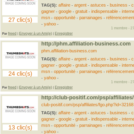
TAG(S):
affaire
-
argent
-
astuces
-
business
-
c
gagner
-
google
-
gratuit
-
indispensable
-
intern
msn
-
opportunité
-
parrainages
-
référencemen
27 clic(s)
-
yahoo
-
1 membre - 27
freed
Envoyer à un Ami(e)
Enregistrer
Par
|
|
http://phm.affiliation-business.com
phm.affiliation-business.com
TAG(S):
affaire
-
argent
-
astuces
-
business
-
c
gagner
-
google
-
gratuit
-
indispensable
-
intern
msn
-
opportunité
-
parrainages
-
référencemen
24 clic(s)
-
yahoo
-
1 membre - 27
freed
Envoyer à un Ami(e)
Enregistrer
Par
|
|
http://club-positif.com/psp/affiliat
club-positif.com/psp/affiliates/fgo.php?id=32168
TAG(S):
affaire
-
argent
-
astuces
-
business
-
c
gagner
-
google
-
gratuit
-
indispensable
-
intern
msn
-
opportunité
-
parrainages
-
référencemen
13 clic(s)
-
yahoo
-