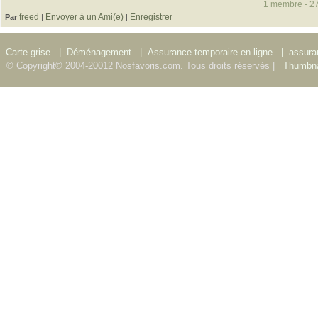
1 membre - 27
freed
Envoyer à un Ami(e)
Enregistrer
Par
|
|
Carte grise
|
Déménagement
|
Assurance temporaire en ligne
|
assura
© Copyright© 2004-20012 Nosfavoris.com. Tous droits réservés |
Thumbna