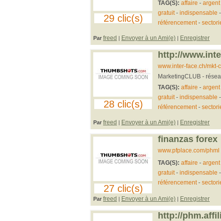
TAG(S):
affaire
-
argent
gratuit
-
indispensable
29 clic(s)
référencement
-
sectori
freed
Envoyer à un Ami(e)
Enregistrer
Par
|
|
http://www.int
www.inter-face.ch/mkt-
MarketingCLUB - réseau s
TAG(S):
affaire
-
argent
gratuit
-
indispensable
28 clic(s)
référencement
-
sectori
freed
Envoyer à un Ami(e)
Enregistrer
Par
|
|
finanzas forex
www.pfplace.com/phml
TAG(S):
affaire
-
argent
gratuit
-
indispensable
référencement
-
sectori
27 clic(s)
freed
Envoyer à un Ami(e)
Enregistrer
Par
|
|
http://phm.affi