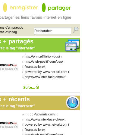
partager les liens favoris internet en ligne
ens d'un pseudo
ens d'un tag
s + partagés
ec le tag "internete"
http://phm.affiliation-busin
http://club-positif.com/psp/
finanzas forex
powered by www.net-url.com t
http://www.inter-face.ch/mkt
 + récents
ec le tag "internete"
. . . : : Pubvirale.com : :
http://www.inter-face.ch/mkt
powered by www.net-url.com t
finanzas forex
http://club-positif.com/psp/