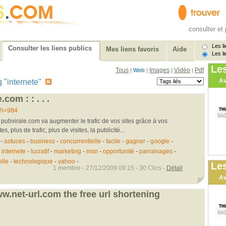
consulter et 
Les li
Consulter les liens publics
Mes liens favoris
Aide
Les li
Le
Tous
Images
Vidéo
Pdf
|
Web
|
|
|
Av
ag "internete"
e.com : : . . .
?i=984
 pubvirale.com va augmenter le trafic de vos sites grâce à vos
, plus de trafic, plus de visites, la publicité...
-
astuces
-
business
-
concurrentielle
-
facile
-
gagner
-
google
-
-
internete
-
lucratif
-
marketing
-
msn
-
opportunité
-
parrainages
-
elle
-
technologique
-
yahoo
-
Les
1 membre - 27/12/2009 09:15 - 30 Clics -
Détail
Av
.net-url.com the free url shortening