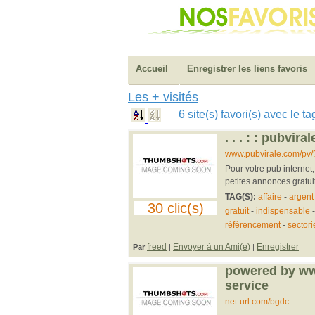
Accueil
Enregistrer les liens favoris
Les + visités
6 site(s) favori(s) avec le t
. . . : : pubviral
www.pubvirale.com/pv/
Pour votre pub internet,
petites annonces gratuites
TAG(S):
affaire
-
argent
30 clic(s)
gratuit
-
indispensable
référencement
-
sectori
freed
Envoyer à un Ami(e)
Enregistrer
Par
|
|
powered by www
service
net-url.com/bgdc