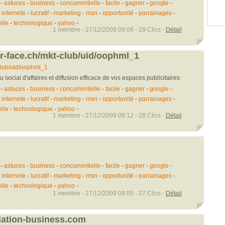
-
astuces
-
business
-
concurrentielle
-
facile
-
gagner
-
google
-
-
internete
-
lucratif
-
marketing
-
msn
-
opportunité
-
parrainages
-
elle
-
technologique
-
yahoo
-
1 membre - 27/12/2009 09:06 - 29 Clics -
Détail
er-face.ch/mkt-club/uid/oophml_1
club/uid/oophml_1
ocial d'affaires et diffusion efficace de vos espaces publicitaires
-
astuces
-
business
-
concurrentielle
-
facile
-
gagner
-
google
-
-
internete
-
lucratif
-
marketing
-
msn
-
opportunité
-
parrainages
-
elle
-
technologique
-
yahoo
-
1 membre - 27/12/2009 09:12 - 28 Clics -
Détail
-
astuces
-
business
-
concurrentielle
-
facile
-
gagner
-
google
-
-
internete
-
lucratif
-
marketing
-
msn
-
opportunité
-
parrainages
-
elle
-
technologique
-
yahoo
-
1 membre - 27/12/2009 09:05 - 27 Clics -
Détail
liation-business.com