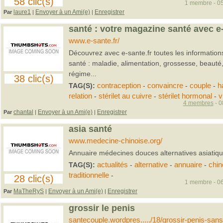
58 clic(s)
1 membre - 05
laure1
Envoyer à un Ami(e)
Enregistrer
Par
|
|
santé : votre magazine santé avec e-
www.e-sante.fr/
Découvrez avec e-sante.fr toutes les informations
santé : maladie, alimentation, grossesse, beauté,
régime...
38 clic(s)
TAG(S):
contraception
-
convaincre
-
couple
-
h
relation
-
stérilet au cuivre
-
stérilet hormonal
-
v
4 membres
- 0
chantal
Envoyer à un Ami(e)
Enregistrer
Par
|
|
asia santé
www.medecine-chinoise.org/
Annuaire médecines douces alternatives asiatiq
TAG(S):
actualités
-
alternative
-
annuaire
-
chin
traditionnelle
-
28 clic(s)
1 membre - 06
MaTheRyS
Envoyer à un Ami(e)
Enregistrer
Par
|
|
grossir le penis
santecouple.wordpres...../18/grossir-penis-san