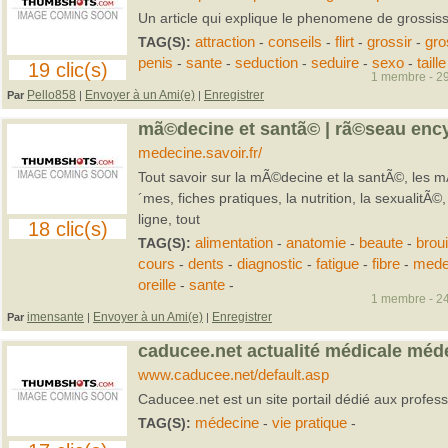
Un article qui explique le phenomene de grossis
TAG(S):
attraction
-
conseils
-
flirt
-
grossir
-
gro
penis
-
sante
-
seduction
-
seduire
-
sexo
-
taille
19 clic(s)
1 membre - 29
Pello858
Envoyer à un Ami(e)
Enregistrer
Par
|
|
mã©decine et santã© | rã©seau ency
medecine.savoir.fr/
Tout savoir sur la mÃ©decine et la santÃ©, les
´mes, fiches pratiques, la nutrition, la sexualitÃ
ligne, tout
18 clic(s)
TAG(S):
alimentation
-
anatomie
-
beaute
-
broui
cours
-
dents
-
diagnostic
-
fatigue
-
fibre
-
mede
oreille
-
sante
-
1 membre - 24
imensante
Envoyer à un Ami(e)
Enregistrer
Par
|
|
caducee.net actualité médicale méd
www.caducee.net/default.asp
Caducee.net est un site portail dédié aux profes
TAG(S):
médecine
-
vie pratique
-