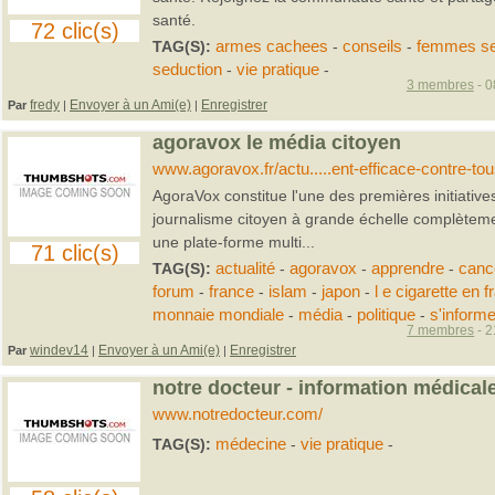
santé.
72 clic(s)
TAG(S):
armes cachees
-
conseils
-
femmes se
seduction
-
vie pratique
-
3 membres
- 0
fredy
Envoyer à un Ami(e)
Enregistrer
Par
|
|
agoravox le média citoyen
www.agoravox.fr/actu.....ent-efficace-contre-to
AgoraVox constitue l'une des premières initiati
journalisme citoyen à grande échelle complèteme
une plate-forme multi...
71 clic(s)
TAG(S):
actualité
-
agoravox
-
apprendre
-
canc
forum
-
france
-
islam
-
japon
-
l e cigarette en 
monnaie mondiale
-
média
-
politique
-
s'informe
7 membres
- 2
windev14
Envoyer à un Ami(e)
Enregistrer
Par
|
|
notre docteur - information médical
www.notredocteur.com/
TAG(S):
médecine
-
vie pratique
-