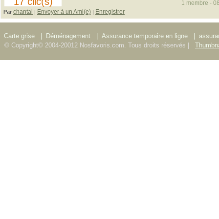
17 clic(s)
1 membre - 08
chantal
Envoyer à un Ami(e)
Enregistrer
Par
|
|
Carte grise
|
Déménagement
|
Assurance temporaire en ligne
|
assura
© Copyright© 2004-20012 Nosfavoris.com. Tous droits réservés |
Thumbna