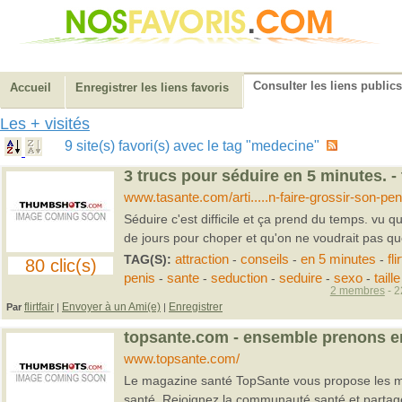
Consulter les liens publics
Accueil
Enregistrer les liens favoris
Les + visités
9 site(s) favori(s) avec le tag "medecine"
3 trucs pour séduire en 5 minutes. 
www.tasante.com/arti.....n-faire-grossir-son-pen
Séduire c'est difficile et ça prend du temps. vu q
de jours pour choper et qu'on ne voudrait pas que
TAG(S):
attraction
-
conseils
-
en 5 minutes
-
flir
80 clic(s)
penis
-
sante
-
seduction
-
seduire
-
sexo
-
taille
2 membres
- 2
flirtfair
Envoyer à un Ami(e)
Enregistrer
Par
|
|
topsante.com - ensemble prenons e
www.topsante.com/
Le magazine santé TopSante vous propose les mei
santé. Rejoignez la communauté santé et partage