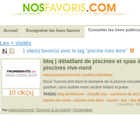
Consulter les liens publics
Accueil
Enregistrer les liens favoris
Les + visités
1 site(s) favori(s) avec le tag "piscine hors terre"
bbq | détaillant de piscines et spas 
piscines rive-nord
www.piscinesrivenord.com/fr/content/bbq
Nous ?uvrons tant dans le domaine de la piscine creusée,
pavillon, sans oublier notre section billard et poker.
10 clic(s)
TAG(S):
bbq terrebonne
-
chauffe eau
-
ouverture de pisc
piscine en cèdre
-
piscine hors terre
-
sauna
-
spa
-
spa t
1 membre - 08
mpisciniernord
Envoyer à un Ami(e)
Enregistrer
Par
|
|