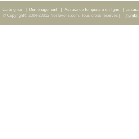
Carte grise
|
Déménagement
|
Assurance temporaire en ligne
|
assura
© Copyright© 2004-20012 Nosfavoris.com. Tous droits réservés |
Thumbna