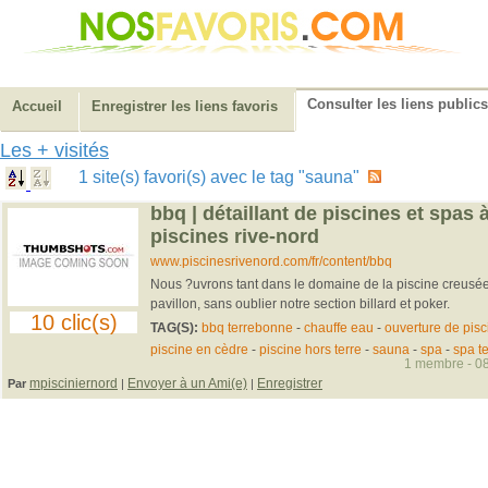
Consulter les liens publics
Accueil
Enregistrer les liens favoris
Les + visités
1 site(s) favori(s) avec le tag "sauna"
bbq | détaillant de piscines et spas 
piscines rive-nord
www.piscinesrivenord.com/fr/content/bbq
Nous ?uvrons tant dans le domaine de la piscine creusée,
pavillon, sans oublier notre section billard et poker.
10 clic(s)
TAG(S):
bbq terrebonne
-
chauffe eau
-
ouverture de pisc
piscine en cèdre
-
piscine hors terre
-
sauna
-
spa
-
spa t
1 membre - 08
mpisciniernord
Envoyer à un Ami(e)
Enregistrer
Par
|
|