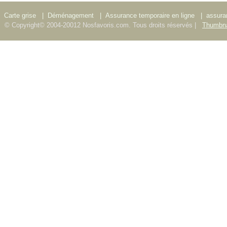
Carte grise
|
Déménagement
|
Assurance temporaire en ligne
|
assura
© Copyright© 2004-20012 Nosfavoris.com. Tous droits réservés |
Thumbna