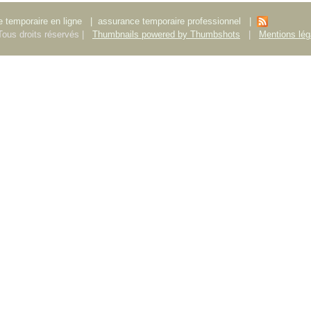
 temporaire en ligne
|
assurance temporaire professionnel
|
ous droits réservés |
Thumbnails powered by Thumbshots
|
Mentions lég