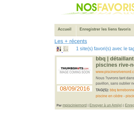
Accueil
Enregistrer les liens favoris
Les + récents
1 site(s) favori(s) avec le 
bbq | détaillan
piscines rive-
www.piscinesrivenord.c
Nous ?uvrons tant dans 
pavillon, sans oublier no
08/09/2016
TAG(S):
bbq terrebonn
piscine en cèdre
-
pisci
mpisciniernord
Envoyer à un Ami(e)
Enreg
Par
|
|