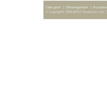
Carte grise
|
Déménagement
|
Assurance
© Copyright© 2004-20012 Nosfavoris.com. T