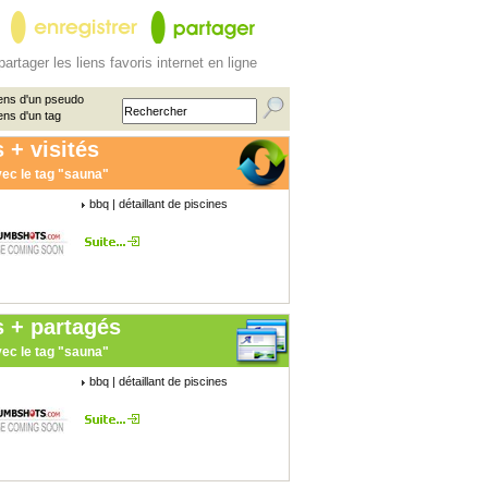
partager les liens favoris internet en ligne
ens d'un pseudo
ens d'un tag
 + visités
ec le tag "sauna"
bbq | détaillant de piscines
s + partagés
ec le tag "sauna"
bbq | détaillant de piscines