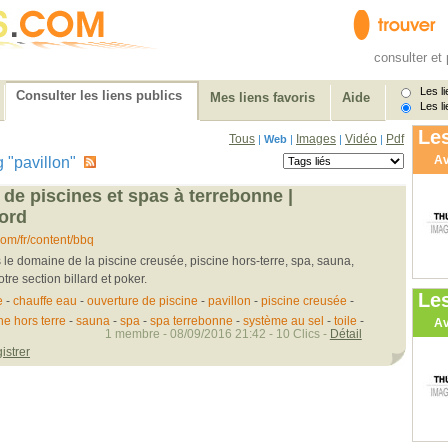
consulter et 
Les li
Consulter les liens publics
Mes liens favoris
Aide
Les li
Les
Tous
Images
Vidéo
Pdf
|
Web
|
|
|
Av
ag "pavillon"
t de piscines et spas à terrebonne |
nord
om/fr/content/bbq
le domaine de la piscine creusée, piscine hors-terre, spa, sauna,
tre section billard et poker.
Le
e
-
chauffe eau
-
ouverture de piscine
-
pavillon
-
piscine creusée
-
ne hors terre
-
sauna
-
spa
-
spa terrebonne
-
système au sel
-
toile
-
Av
1 membre - 08/09/2016 21:42 - 10 Clics -
Détail
istrer