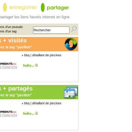
partager les liens favoris internet en ligne
ens d'un pseudo
ens d'un tag
 + visités
ec le tag "pavillon"
bbq | détaillant de piscines
s + partagés
ec le tag "pavillon"
bbq | détaillant de piscines