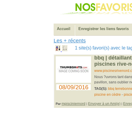
Accueil
Enregistrer les liens favoris
Les + récents
1 site(s) favori(s) avec le t
bbq | détaillan
piscines rive-
www.piscinesrivenord.c
Nous ?uvrons tant dans 
pavillon, sans oublier no
08/09/2016
TAG(S):
bbq terrebonn
piscine en cèdre
-
pisci
mpisciniernord
Envoyer à un Ami(e)
Enreg
Par
|
|