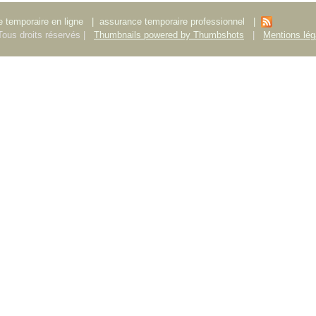
 temporaire en ligne
|
assurance temporaire professionnel
|
ous droits réservés |
Thumbnails powered by Thumbshots
|
Mentions lég