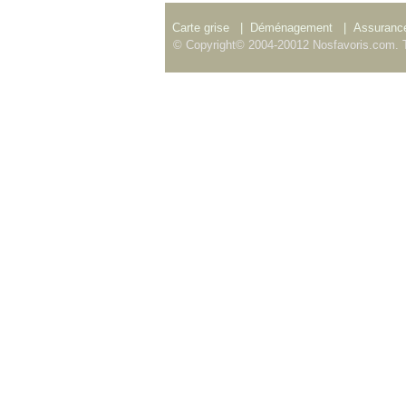
Carte grise
|
Déménagement
|
Assurance
© Copyright© 2004-20012 Nosfavoris.com. T