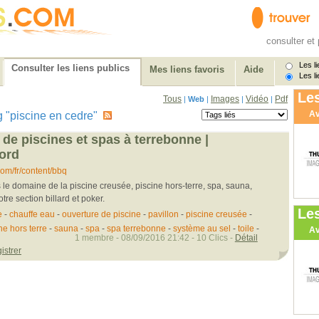
consulter et 
Les li
Consulter les liens publics
Mes liens favoris
Aide
Les li
Les
Tous
Images
Vidéo
Pdf
|
Web
|
|
|
Av
tag "piscine en cedre"
t de piscines et spas à terrebonne |
nord
om/fr/content/bbq
le domaine de la piscine creusée, piscine hors-terre, spa, sauna,
tre section billard et poker.
Le
e
-
chauffe eau
-
ouverture de piscine
-
pavillon
-
piscine creusée
-
ne hors terre
-
sauna
-
spa
-
spa terrebonne
-
système au sel
-
toile
-
Av
1 membre - 08/09/2016 21:42 - 10 Clics -
Détail
istrer