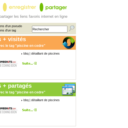
partager les liens favoris internet en ligne
ens d'un pseudo
ens d'un tag
 + visités
ec le tag "piscine en cedre"
bbq | détaillant de piscines
s + partagés
ec le tag "piscine en cedre"
bbq | détaillant de piscines