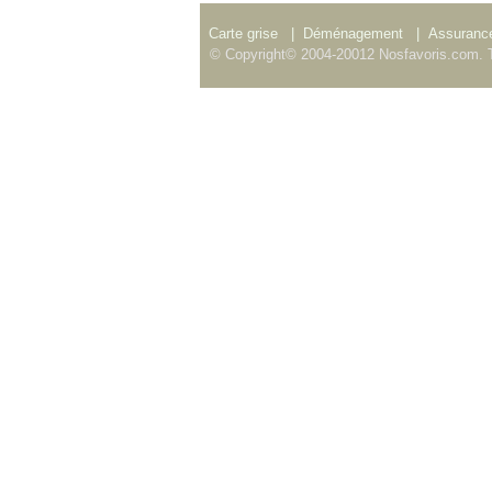
Carte grise
|
Déménagement
|
Assurance
© Copyright© 2004-20012 Nosfavoris.com. T