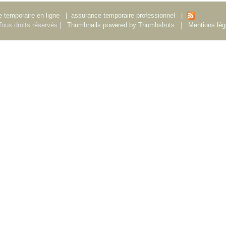
 temporaire en ligne
|
assurance temporaire professionnel
|
ous droits réservés |
Thumbnails powered by Thumbshots
|
Mentions lég