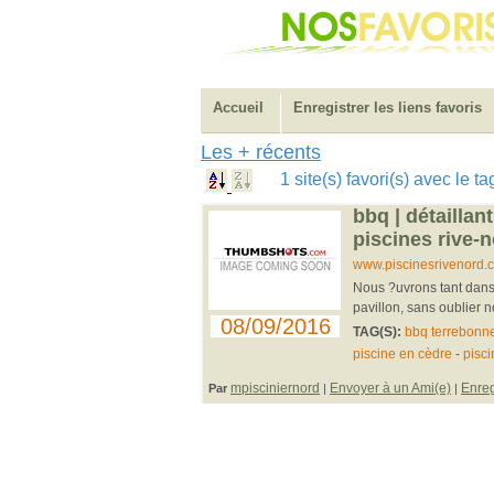
Accueil
Enregistrer les liens favoris
Les + récents
1 site(s) favori(s) avec le 
bbq | détaillan
piscines rive-
www.piscinesrivenord.c
Nous ?uvrons tant dans 
pavillon, sans oublier no
08/09/2016
TAG(S):
bbq terrebonn
piscine en cèdre
-
pisci
mpisciniernord
Envoyer à un Ami(e)
Enreg
Par
|
|