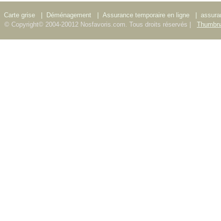
Carte grise
|
Déménagement
|
Assurance temporaire en ligne
|
assura
© Copyright© 2004-20012 Nosfavoris.com. Tous droits réservés |
Thumbna