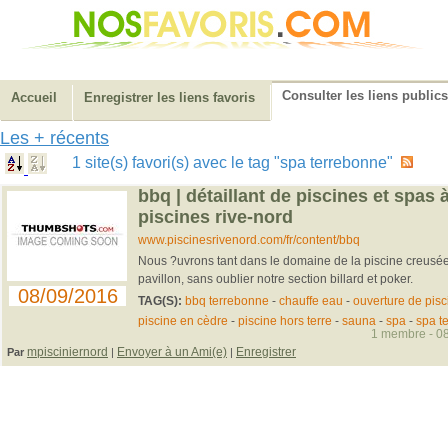
Consulter les liens publics
Accueil
Enregistrer les liens favoris
Les + récents
1 site(s) favori(s) avec le tag "spa terrebonne"
bbq | détaillant de piscines et spas 
piscines rive-nord
www.piscinesrivenord.com/fr/content/bbq
Nous ?uvrons tant dans le domaine de la piscine creusée,
pavillon, sans oublier notre section billard et poker.
08/09/2016
TAG(S):
bbq terrebonne
-
chauffe eau
-
ouverture de pisc
piscine en cèdre
-
piscine hors terre
-
sauna
-
spa
-
spa t
1 membre - 08
mpisciniernord
Envoyer à un Ami(e)
Enregistrer
Par
|
|