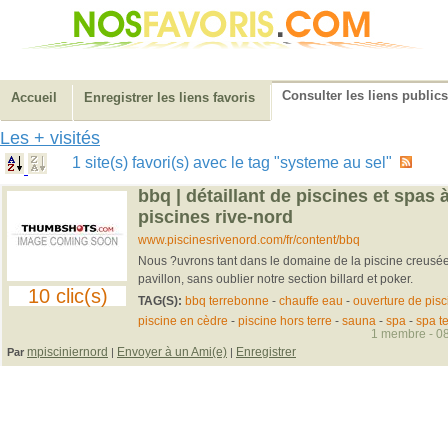
Consulter les liens publics
Accueil
Enregistrer les liens favoris
Les + visités
1 site(s) favori(s) avec le tag "systeme au sel"
bbq | détaillant de piscines et spas 
piscines rive-nord
www.piscinesrivenord.com/fr/content/bbq
Nous ?uvrons tant dans le domaine de la piscine creusée,
pavillon, sans oublier notre section billard et poker.
10 clic(s)
TAG(S):
bbq terrebonne
-
chauffe eau
-
ouverture de pisc
piscine en cèdre
-
piscine hors terre
-
sauna
-
spa
-
spa t
1 membre - 08
mpisciniernord
Envoyer à un Ami(e)
Enregistrer
Par
|
|