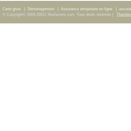
Carte grise
|
Déménagement
|
Assurance temporaire en ligne
|
assura
© Copyright© 2004-20012 Nosfavoris.com. Tous droits réservés |
Thumbna