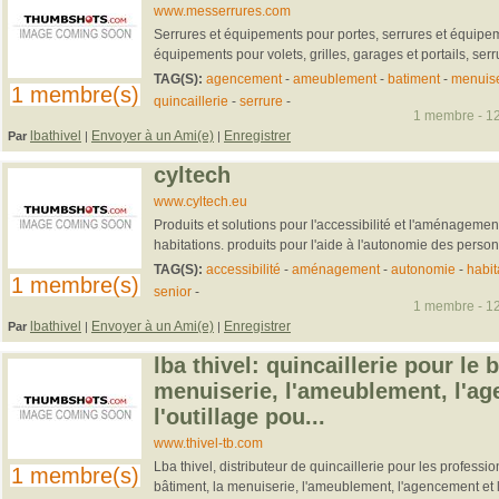
www.messerrures.com
Serrures et équipements pour portes, serrures et équipem
équipements pour volets, grilles, garages et portails, serru
TAG(S):
agencement
-
ameublement
-
batiment
-
menuise
1 membre(s)
quincaillerie
-
serrure
-
1 membre - 12
lbathivel
Envoyer à un Ami(e)
Enregistrer
Par
|
|
cyltech
www.cyltech.eu
Produits et solutions pour l'accessibilité et l'aménagemen
habitations. produits pour l'aide à l'autonomie des perso
TAG(S):
accessibilité
-
aménagement
-
autonomie
-
habit
1 membre(s)
senior
-
1 membre - 12
lbathivel
Envoyer à un Ami(e)
Enregistrer
Par
|
|
lba thivel: quincaillerie pour le 
menuiserie, l'ameublement, l'a
l'outillage pou...
www.thivel-tb.com
Lba thivel, distributeur de quincaillerie pour les professio
1 membre(s)
bâtiment, la menuiserie, l'ameublement, l'agencement et l'o