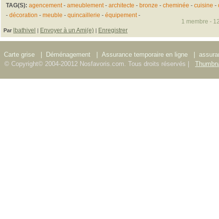
TAG(S):
agencement
-
ameublement
-
architecte
-
bronze
-
cheminée
-
cuisine
-
-
décoration
-
meuble
-
quincaillerie
-
équipement
-
1 membre - 12
lbathivel
Envoyer à un Ami(e)
Enregistrer
Par
|
|
Carte grise
|
Déménagement
|
Assurance temporaire en ligne
|
assura
© Copyright© 2004-20012 Nosfavoris.com. Tous droits réservés |
Thumbna