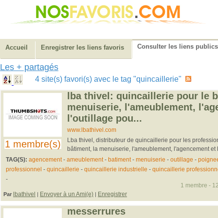
Consulter les liens publics
Accueil
Enregistrer les liens favoris
Les + partagés
4 site(s) favori(s) avec le tag "quincaillerie"
lba thivel: quincaillerie pour le 
menuiserie, l'ameublement, l'a
l'outillage pou...
www.lbathivel.com
Lba thivel, distributeur de quincaillerie pour les professio
1 membre(s)
bâtiment, la menuiserie, l'ameublement, l'agencement et l'o
TAG(S):
agencement
-
ameublement
-
batiment
-
menuiserie
-
outillage
-
poigne
professionnel
-
quincaillerie
-
quincaillerie industrielle
-
quincaillerie professionn
-
1 membre - 12
lbathivel
Envoyer à un Ami(e)
Enregistrer
Par
|
|
messerrures