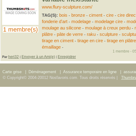
www.flury-sculpture.com/
TAG(S):
bois
-
bronze
-
ciment
-
cire
-
cire direc
fonderie d'art
-
modelage
-
modelage cire
-
mode
moulage au silicone
-
moulage à creux perdu
-
1 membre(s)
plâtre
-
pâte de verre
-
raku
-
sculpture
-
sculpt
tirage en ciment
-
tirage en cire
-
tirage en plâtre
émaillage
-
1 membre - 05
heri32
Envoyer à un Ami(e)
Enregistrer
Par
|
|
Carte grise
|
Déménagement
|
Assurance temporaire en ligne
|
assura
© Copyright© 2004-20012 Nosfavoris.com. Tous droits réservés |
Thumbna