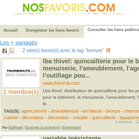
Consulter les liens publics
Accueil
Enregistrer les liens favoris
Les + partagés
2 site(s) favori(s) avec le tag "bronze"
lba thivel: quincaillerie pour le 
menuiserie, l'ameublement, l'a
l'outillage pou...
www.thivel-tb.com
Lba thivel, distributeur de quincaillerie pour les p
1 membre(s)
pour le bâtiment, la menuiserie, l'ameublement, l
lb...
TAG(S):
agencement
-
ameublement
-
architecte
-
bronze
-
chemin
cuisine
-
décorateur
-
décoration
-
meuble
-
quincaillerie
-
équipeme
1 membre - 12
lbathivel
Envoyer à un Ami(e)
Enregistrer
Par
|
|
variable inéxistante