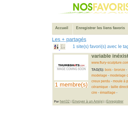
Accueil
Enregistrer les liens favoris
Les + partagés
1 site(s) favori(s) avec le 
variable inéxis
www.flury-sculpture.co
TAG(S):
bois
-
bronze
-
modelage
-
modelage c
creux perdu
-
moule à p
1 membre(s)
céramique
-
taille direc
cire
-
émaillage
-
heri32
Envoyer à un Ami(e)
Enregistrer
Par
|
|