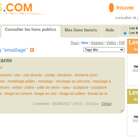
consulter et 
Les li
Consulter les liens publics
Mes liens favoris
Aide
Les li
Les
Tous
Images
Vidéo
Pdf
|
Web
|
|
|
Av
tag "emaillage"
tante
m/
ciment
-
cire
-
cire directe
-
cristal
-
fonderie
-
fonderie d'art
-
ire
-
modelage plâtre
-
moulage
-
moulage au silicone
-
moulage à
ièces
-
métal
-
plâtre
-
pâte de verre
-
raku
-
sculpture
-
sculpture
Les
te
-
tirage en ciment
-
tirage en cire
-
tirage en plâtre
-
travail de la
Av
1 membre - 05/09/2017 19:53 - 15 Clics -
Détail