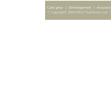
Carte grise
|
Déménagement
|
Assurance
© Copyright© 2004-20012 Nosfavoris.com. T