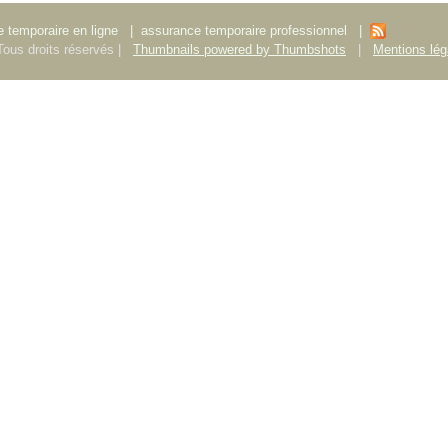
 temporaire en ligne
|
assurance temporaire professionnel
|
ous droits réservés |
Thumbnails powered by Thumbshots
|
Mentions lég