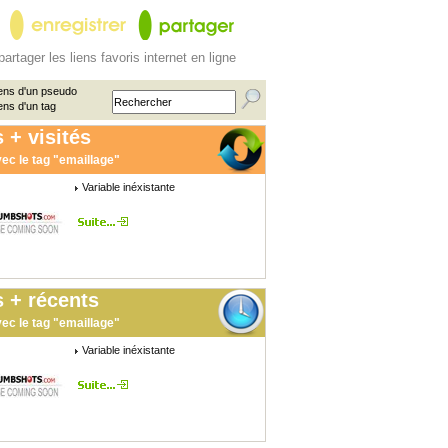
partager les liens favoris internet en ligne
ens d'un pseudo
ens d'un tag
 + visités
ec le tag "emaillage"
Variable inéxistante
 + récents
ec le tag "emaillage"
Variable inéxistante