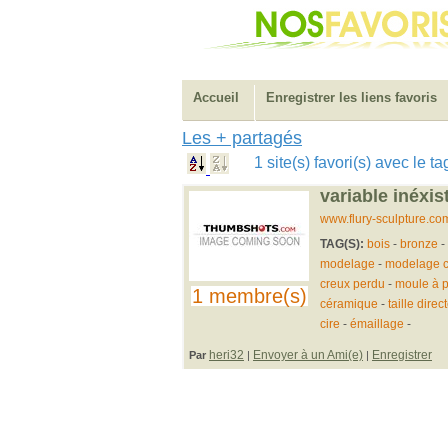
Accueil
Enregistrer les liens favoris
Les + partagés
1 site(s) favori(s) avec le 
variable inéxis
www.flury-sculpture.co
TAG(S):
bois
-
bronze
-
modelage
-
modelage c
creux perdu
-
moule à p
1 membre(s)
céramique
-
taille direc
cire
-
émaillage
-
heri32
Envoyer à un Ami(e)
Enregistrer
Par
|
|