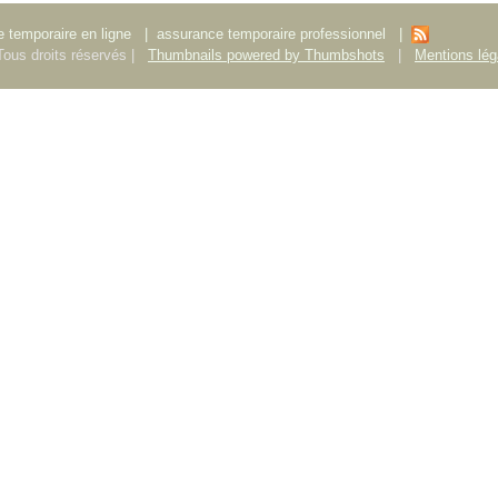
 temporaire en ligne
|
assurance temporaire professionnel
|
ous droits réservés |
Thumbnails powered by Thumbshots
|
Mentions lég