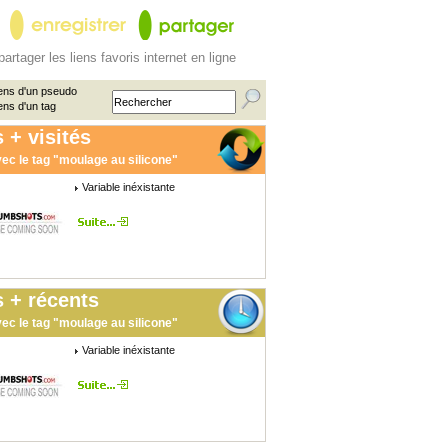
partager les liens favoris internet en ligne
ens d'un pseudo
ens d'un tag
 + visités
ec le tag "moulage au silicone"
Variable inéxistante
 + récents
ec le tag "moulage au silicone"
Variable inéxistante