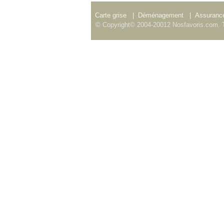
Carte grise
|
Déménagement
|
Assurance
© Copyright© 2004-20012 Nosfavoris.com. T