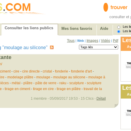
consulter et 
Les li
Consulter les liens publics
Mes liens favoris
Aide
Les li
Les
Tous
Images
Vidéo
Pdf
|
Web
|
|
|
Av
tag "moulage au silicone"
tante
m/
ciment
-
cire
-
cire directe
-
cristal
-
fonderie
-
fonderie d'art
-
ire
-
modelage plâtre
-
moulage
-
moulage au silicone
-
moulage à
ièces
-
métal
-
plâtre
-
pâte de verre
-
raku
-
sculpture
-
sculpture
Les
te
-
tirage en ciment
-
tirage en cire
-
tirage en plâtre
-
travail de la
Av
1 membre - 05/09/2017 19:53 - 15 Clics -
Détail