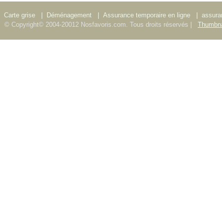
Carte grise
|
Déménagement
|
Assurance temporaire en ligne
|
assura
© Copyright© 2004-20012 Nosfavoris.com. Tous droits réservés |
Thumbna