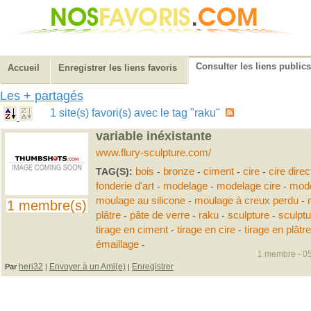
Consulter les liens publics
Accueil
Enregistrer les liens favoris
Les + partagés
1 site(s) favori(s) avec le tag "raku"
variable inéxistante
www.flury-sculpture.com/
TAG(S):
bois
-
bronze
-
ciment
-
cire
-
cire direc
fonderie d'art
-
modelage
-
modelage cire
-
mode
moulage au silicone
-
moulage à creux perdu
-
1 membre(s)
plâtre
-
pâte de verre
-
raku
-
sculpture
-
sculpt
tirage en ciment
-
tirage en cire
-
tirage en plâtre
émaillage
-
1 membre - 05
heri32
Envoyer à un Ami(e)
Enregistrer
Par
|
|