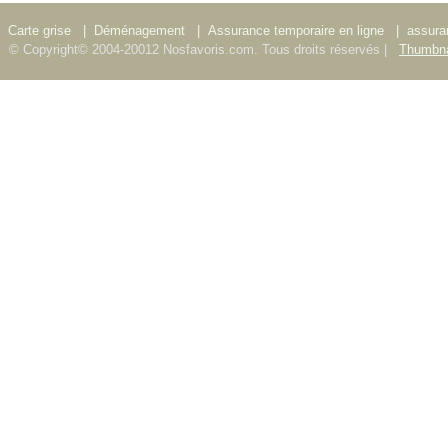
Carte grise
|
Déménagement
|
Assurance temporaire en ligne
|
assura
© Copyright© 2004-20012 Nosfavoris.com. Tous droits réservés |
Thumbna