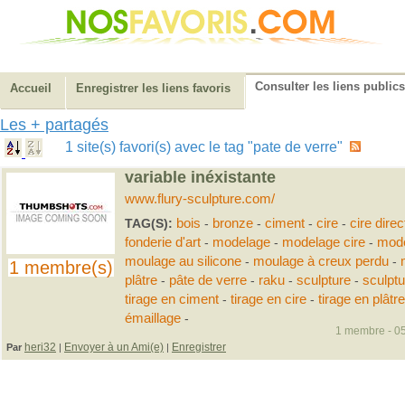
Consulter les liens publics
Accueil
Enregistrer les liens favoris
Les + partagés
1 site(s) favori(s) avec le tag "pate de verre"
variable inéxistante
www.flury-sculpture.com/
TAG(S):
bois
-
bronze
-
ciment
-
cire
-
cire direc
fonderie d'art
-
modelage
-
modelage cire
-
mode
moulage au silicone
-
moulage à creux perdu
-
1 membre(s)
plâtre
-
pâte de verre
-
raku
-
sculpture
-
sculpt
tirage en ciment
-
tirage en cire
-
tirage en plâtre
émaillage
-
1 membre - 05
heri32
Envoyer à un Ami(e)
Enregistrer
Par
|
|