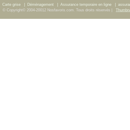
Carte grise
|
Déménagement
|
Assurance temporaire en ligne
|
assura
© Copyright© 2004-20012 Nosfavoris.com. Tous droits réservés |
Thumbna