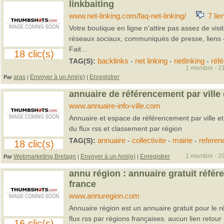
linkbaiting
www.net-linking.com/faq-net-linking/
7 lien
Votre boutique en ligne n'attire pas assez de vis
réseaux sociaux, communiqués de presse, liens «fo
Fait...
18 clic(s)
TAG(S):
backlinks
-
net linking
-
netlinking
-
réf
1 membre - 21
aras
Envoyer à un Ami(e)
Enregistrer
Par
|
|
annuaire de référencement par ville 
www.annuaire-info-ville.com
Annuaire et espace de référencement par ville et
du flux rss et classement par région
TAG(S):
annuaire
-
collectivite
-
mairie
-
refere
18 clic(s)
1 membre - 29
Webmarketing Bretagn
Envoyer à un Ami(e)
Enregistrer
Par
|
|
annu région : annuaire gratuit réfé
france
www.annuregion.com
Annuaire région est un annuaire gratuit pour le 
flux rss par régions françaises. aucun lien retou
16 clic(s)