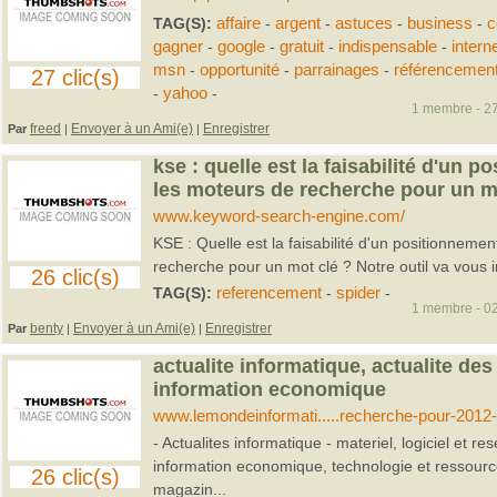
TAG(S):
affaire
-
argent
-
astuces
-
business
-
c
gagner
-
google
-
gratuit
-
indispensable
-
intern
msn
-
opportunité
-
parrainages
-
référencemen
27 clic(s)
-
yahoo
-
1 membre - 27
freed
Envoyer à un Ami(e)
Enregistrer
Par
|
|
kse : quelle est la faisabilité d'un 
les moteurs de recherche pour un mo
www.keyword-search-engine.com/
KSE : Quelle est la faisabilité d'un positionneme
recherche pour un mot clé ? Notre outil va vous i
26 clic(s)
TAG(S):
referencement
-
spider
-
1 membre - 02
benty
Envoyer à un Ami(e)
Enregistrer
Par
|
|
actualite informatique, actualite des
information economique
www.lemondeinformati.....recherche-pour-2012
- Actualites informatique - materiel, logiciel et r
information economique, technologie et ressour
26 clic(s)
magazin...