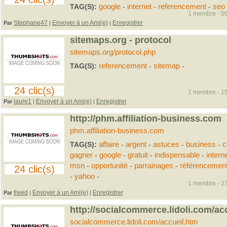
TAG(S):
google
-
internet
-
referencement
-
seo
1 membre - 09
Stephane47
Envoyer à un Ami(e)
Enregistrer
Par
|
|
sitemaps.org - protocol
sitemaps.org/protocol.php
TAG(S):
referencement
-
sitemap
-
24 clic(s)
1 membre - 15
laure1
Envoyer à un Ami(e)
Enregistrer
Par
|
|
http://phm.affiliation-business.com
phm.affiliation-business.com
TAG(S):
affaire
-
argent
-
astuces
-
business
-
c
gagner
-
google
-
gratuit
-
indispensable
-
intern
msn
-
opportunité
-
parrainages
-
référencemen
24 clic(s)
-
yahoo
-
1 membre - 27
freed
Envoyer à un Ami(e)
Enregistrer
Par
|
|
http://socialcommerce.lidoli.com/ac
socialcommerce.lidoli.com/accueil.htm