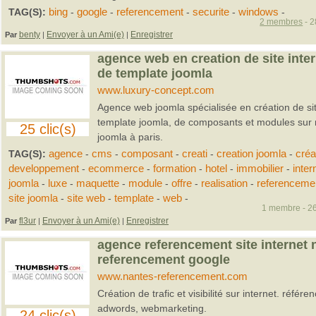
TAG(S):
bing
-
google
-
referencement
-
securite
-
windows
-
2 membres
- 2
benty
Envoyer à un Ami(e)
Enregistrer
Par
|
|
agence web en creation de site inte
de template joomla
www.luxury-concept.com
Agence web joomla spécialisée en création de sit
template joomla, de composants et modules sur 
25 clic(s)
joomla à paris.
TAG(S):
agence
-
cms
-
composant
-
creati
-
creation joomla
-
créa
developpement
-
ecommerce
-
formation
-
hotel
-
immobilier
-
inter
joomla
-
luxe
-
maquette
-
module
-
offre
-
realisation
-
referenceme
site joomla
-
site web
-
template
-
web
-
1 membre - 26
fl3ur
Envoyer à un Ami(e)
Enregistrer
Par
|
|
agence referencement site internet 
referencement google
www.nantes-referencement.com
Création de trafic et visibilité sur internet. réf
adwords, webmarketing.
24 clic(s)