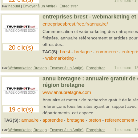
1 membre - 14
naoual
Envoyer à un Ami(e)
Enregistrer
Par
|
|
entreprises brest - webmarketing et
entreprisesbrest.free.fr/annuaire/
Communication et webmarketing des entreprises à
finistère. annuaire référencement et articles pour 
offres des...
20 clic(s)
TAG(S):
brest
-
bretagne
-
commerce
-
entrepri
-
webmarketing
-
1 membre - 18
Webmarketing Bretagn
Envoyer à un Ami(e)
Enregistrer
Par
|
|
annu bretagne : annuaire gratuit de s
région bretagne
www.annubretagne.com
Annuaire et moteur de recherche gratuit de la ré
référençons tous les sites ayant un rapport avec 
19 clic(s)
départements. cet espace...
TAG(S):
annuaire
-
apprendre
-
bretagne
-
breton
-
referencement
-
1 membre - 18
Webmarketing Bretagn
Envoyer à un Ami(e)
Enregistrer
Par
|
|