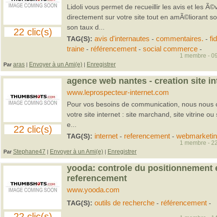
Lidoli vous permet de recueillir les avis et les Ã©
directement sur votre site tout en amÃ©liorant 
son taux d...
22 clic(s)
TAG(S):
avis d'internautes
-
commentaires.
-
fi
traine
-
référencement
-
social commerce
-
1 membre - 09
aras
Envoyer à un Ami(e)
Enregistrer
Par
|
|
agence web nantes - creation site in
www.leprospecteur-internet.com
Pour vos besoins de communication, nous nous c
votre site internet : site marchand, site vitrine ou 
e...
22 clic(s)
TAG(S):
internet
-
referencement
-
webmarketin
1 membre - 22
Stephane47
Envoyer à un Ami(e)
Enregistrer
Par
|
|
yooda: controle du positionnement 
referencement
www.yooda.com
TAG(S):
outils de recherche
-
référencement
-
22 clic(s)