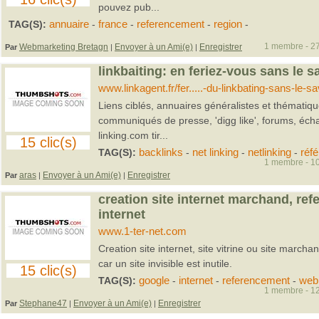
pouvez pub...
TAG(S):
annuaire
-
france
-
referencement
-
region
-
1 membre - 27
Webmarketing Bretagn
Envoyer à un Ami(e)
Enregistrer
Par
|
|
linkbaiting: en feriez-vous sans le s
www.linkagent.fr/fer.....-du-linkbating-sans-le-sa
Liens ciblés, annuaires généralistes et thématiq
communiqués de presse, 'digg like', forums, échan
linking.com tir...
15 clic(s)
TAG(S):
backlinks
-
net linking
-
netlinking
-
réf
1 membre - 10
aras
Envoyer à un Ami(e)
Enregistrer
Par
|
|
creation site internet marchand, ref
internet
www.1-ter-net.com
Creation site internet, site vitrine ou site march
car un site invisible est inutile.
15 clic(s)
TAG(S):
google
-
internet
-
referencement
-
web
1 membre - 12
Stephane47
Envoyer à un Ami(e)
Enregistrer
Par
|
|