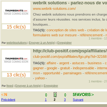
webrik solutions - parlez-nous de vot
www.webrik-solutions.com/
Chez webrik solutions nous prendrons en charge 
d'assurer leurs réussites. nos services inclus, la
boutiques...
15 clic(s)
TAG(S):
conception de sites web
-
création de 
formulaires web sur mesure
-
référencement
-
1 membre - 13
webriksolutions
Envoyer à un Ami(e)
Enregistrer
Par
|
|
http://club-positif.com/psp/affiliat
club-positif.com/psp/affiliates/fgo.php?id=32168
TAG(S):
affaire
-
argent
-
astuces
-
business
-
c
gagner
-
google
-
gratuit
-
indispensable
-
intern
msn
-
opportunité
-
parrainages
-
référencemen
13 clic(s)
-
yahoo
-
1 membre - 27
freed
Envoyer à un Ami(e)
Enregistrer
Par
|
|
Précédent
1
2
3
Suivant