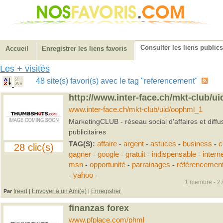
Consulter les liens publics
Accueil
Enregistrer les liens favoris
Les + visités
48 site(s) favori(s) avec le tag "referencement"
http://www.inter-face.ch/mkt-club/u
www.inter-face.ch/mkt-club/uid/oophml_1
MarketingCLUB - réseau social d'affaires et diff
publicitaires
TAG(S):
affaire
-
argent
-
astuces
-
business
-
c
28 clic(s)
gagner
-
google
-
gratuit
-
indispensable
-
intern
msn
-
opportunité
-
parrainages
-
référencemen
-
yahoo
-
1 membre - 27
freed
Envoyer à un Ami(e)
Enregistrer
Par
|
|
finanzas forex
www.pfplace.com/phml