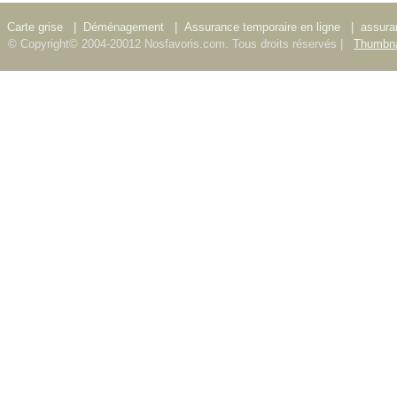
Carte grise
|
Déménagement
|
Assurance temporaire en ligne
|
assura
© Copyright© 2004-20012 Nosfavoris.com. Tous droits réservés |
Thumbna