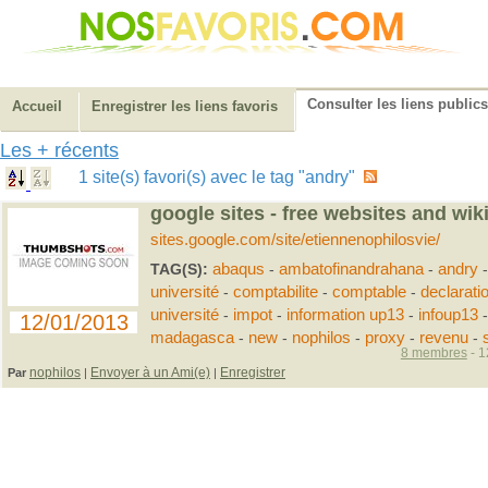
Consulter les liens publics
Accueil
Enregistrer les liens favoris
Les + récents
1 site(s) favori(s) avec le tag "andry"
google sites - free websites and wik
sites.google.com/site/etiennenophilosvie/
TAG(S):
abaqus
-
ambatofinandrahana
-
andry
université
-
comptabilite
-
comptable
-
declarati
université
-
impot
-
information up13
-
infoup13
12/01/2013
madagasca
-
new
-
nophilos
-
proxy
-
revenu
-
8 membres
- 1
nophilos
Envoyer à un Ami(e)
Enregistrer
Par
|
|