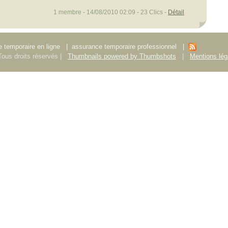
1 membre - 14/08/2010 02:09 - 23 Clics -
Détail
 temporaire en ligne
|
assurance temporaire professionnel
|
ous droits réservés |
Thumbnails powered by Thumbshots
|
Mentions lég