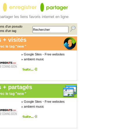
partager les liens favoris internet en ligne
ens d'un pseudo
ens d'un tag
 + visités
ec le tag "new "
Google Sites - Free websites
ambient music
s + partagés
ec le tag "new "
Google Sites - Free websites
ambient music