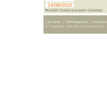
14/08/2010
ims06
Envoyer à un Ami(e)
Enregistrer
Par
|
|
Carte grise
|
Déménagement
|
Assurance
© Copyright© 2004-20012 Nosfavoris.com. T