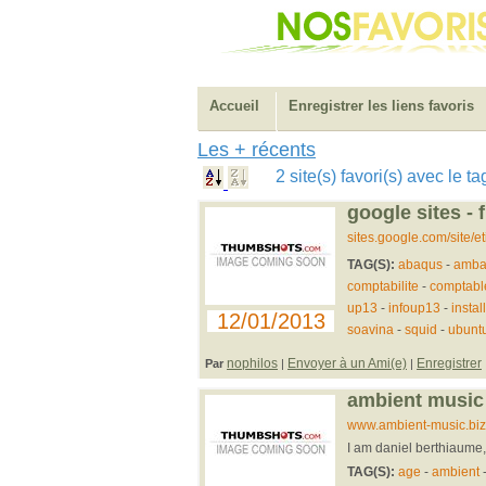
Accueil
Enregistrer les liens favoris
Les + récents
2 site(s) favori(s) avec le 
google sites - 
sites.google.com/site/e
TAG(S):
abaqus
-
amba
comptabilite
-
comptabl
up13
-
infoup13
-
instal
12/01/2013
soavina
-
squid
-
ubunt
nophilos
Envoyer à un Ami(e)
Enregistrer
Par
|
|
ambient music
www.ambient-music.biz
I am daniel berthiaume
TAG(S):
age
-
ambient