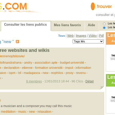
consulter et 
Les li
Consulter les liens publics
Mes liens favoris
Aide
Les li
Les
Web
Images
Vidéo
Pdf
Tous
|
|
|
|
Av
tag "new "
free websites and wikis
tiennenophilosvie/
tofinandrahana
-
andry
-
association apte
-
budget université
-
e
-
declaration
-
etienne
-
formation université
-
impot
-
information
laion
-
ispm
-
lsf
-
madagasca
-
new
-
nophilos
-
proxy
-
revenu
-
Le
u
-
8 membres
- 12/01/2013 18:44 - 96 Clics -
Détail
Av
/
, a musician and a composer.you may call this music
-
meditation
-
music
-
new
-
relaxation
-