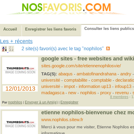
Consulter les liens publics
Accueil
Enregistrer les liens favoris
Les + récents
2 site(s) favori(s) avec le tag "nophilos"
google sites - free websites and wik
sites.google.com/site/etiennenophilosvie/
TAG(S):
abaqus
-
ambatofinandrahana
-
andry
université
-
comptabilite
-
comptable
-
declarati
université
-
impot
-
information up13
-
infoup13
12/01/2013
madagasca
-
new
-
nophilos
-
proxy
-
revenu
-
8 membres
- 1
nophilos
Envoyer à un Ami(e)
Enregistrer
Par
|
|
etienne nophilos-bienvenue chez mo
www.nophilos.sitew.fr
Merci à vous pour me visiter, Etienne Nophilos e
informatique