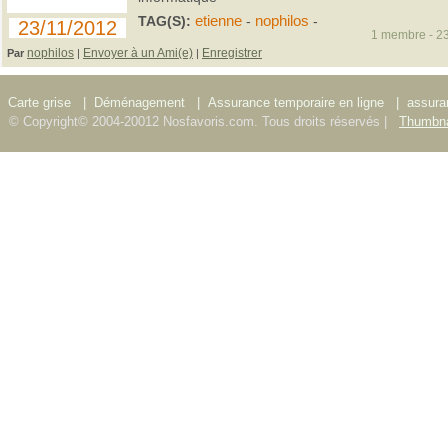
TAG(S):
etienne
-
nophilos
-
23/11/2012
1 membre - 23
nophilos
Envoyer à un Ami(e)
Enregistrer
Par
|
|
Carte grise
|
Déménagement
|
Assurance temporaire en ligne
|
assura
© Copyright© 2004-20012 Nosfavoris.com. Tous droits réservés |
Thumbna