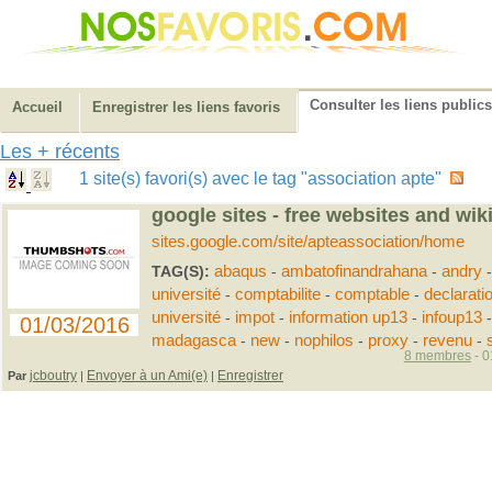
Consulter les liens publics
Accueil
Enregistrer les liens favoris
Les + récents
1 site(s) favori(s) avec le tag "association apte"
google sites - free websites and wik
sites.google.com/site/apteassociation/home
TAG(S):
abaqus
-
ambatofinandrahana
-
andry
université
-
comptabilite
-
comptable
-
declarati
université
-
impot
-
information up13
-
infoup13
01/03/2016
madagasca
-
new
-
nophilos
-
proxy
-
revenu
-
8 membres
- 0
jcboutry
Envoyer à un Ami(e)
Enregistrer
Par
|
|