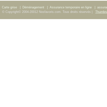
Carte grise
|
Déménagement
|
Assurance temporaire en ligne
|
assura
© Copyright© 2004-20012 Nosfavoris.com. Tous droits réservés |
Thumbna