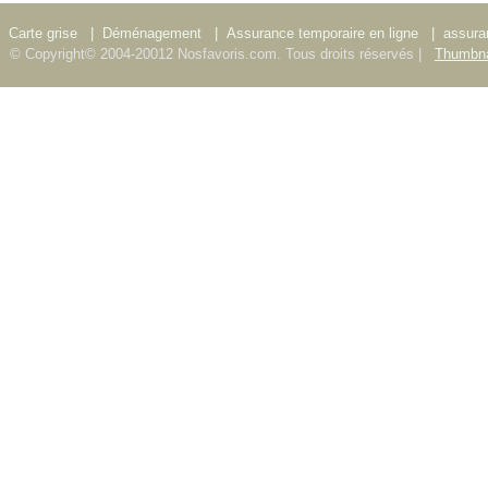
Carte grise
|
Déménagement
|
Assurance temporaire en ligne
|
assura
© Copyright© 2004-20012 Nosfavoris.com. Tous droits réservés |
Thumbna