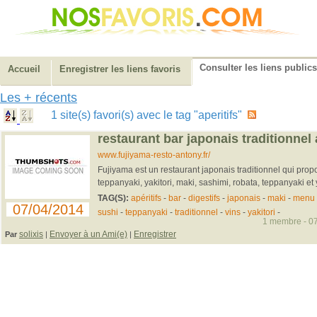
Consulter les liens publics
Accueil
Enregistrer les liens favoris
Les + récents
1 site(s) favori(s) avec le tag "aperitifs"
restaurant bar japonais traditionnel
www.fujiyama-resto-antony.fr/
Fujiyama est un restaurant japonais traditionnel qui prop
teppanyaki, yakitori, maki, sashimi, robata, teppanyaki et y
TAG(S):
apéritifs
-
bar
-
digestifs
-
japonais
-
maki
-
menu
07/04/2014
sushi
-
teppanyaki
-
traditionnel
-
vins
-
yakitori
-
1 membre - 07
solixis
Envoyer à un Ami(e)
Enregistrer
Par
|
|