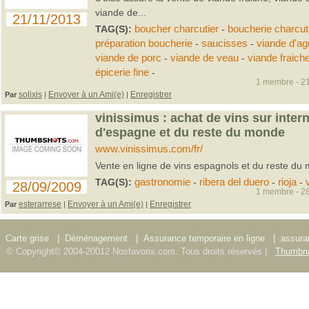
viande de...
21/11/2013
TAG(S):
boucher charcutier
-
boucherie charcut
préparation boucherie
-
saucisses
-
viande d'a
viande de porc
-
viande de veau
-
viande fraich
épicerie fine
-
1 membre - 21
solixis
Envoyer à un Ami(e)
Enregistrer
Par
|
|
vinissimus : achat de vins sur intern
d'espagne et du reste du monde
www.vinissimus.com/fr/
Vente en ligne de vins espagnols et du reste du
TAG(S):
gastronomie
-
ribera del duero
-
rioja
-
28/09/2009
1 membre - 28
esterarrese
Envoyer à un Ami(e)
Enregistrer
Par
|
|
Carte grise
|
Déménagement
|
Assurance temporaire en ligne
|
assura
© Copyright© 2004-20012 Nosfavoris.com. Tous droits réservés |
Thumbna