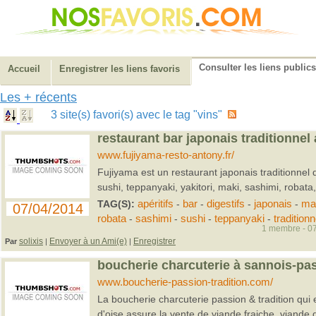
Consulter les liens publics
Accueil
Enregistrer les liens favoris
Les + récents
3 site(s) favori(s) avec le tag "vins"
restaurant bar japonais traditionnel
www.fujiyama-resto-antony.fr/
Fujiyama est un restaurant japonais traditionnel
sushi, teppanyaki, yakitori, maki, sashimi, robata,
TAG(S):
apéritifs
-
bar
-
digestifs
-
japonais
-
ma
07/04/2014
robata
-
sashimi
-
sushi
-
teppanyaki
-
traditionn
1 membre - 07
solixis
Envoyer à un Ami(e)
Enregistrer
Par
|
|
boucherie charcuterie à sannois-pas
www.boucherie-passion-tradition.com/
La boucherie charcuterie passion & tradition qui 
d'oise assure la vente de viande fraiche, viande