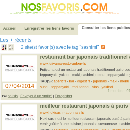
Consulter les liens publics
Accueil
Enregistrer les liens favoris
Les + récents
2 site(s) favori(s) avec le tag "sashimi"
restaurant bar japonais traditionnel
www.fujiyama-resto-antony.fr/
Fujiyama est un restaurant japonais traditionnel qui prop
teppanyaki, yakitori, maki, sashimi, robata, teppanyaki et y
TAG(S):
apéritifs
-
bar
-
digestifs
-
japonais
-
maki
-
menu
07/04/2014
sushi
-
teppanyaki
-
traditionnel
-
vins
-
yakitori
-
1 membre - 07
solixis
Envoyer à un Ami(e)
Enregistrer
Par
|
|
meilleur restaurant japonais à pari
www.hokisushi-japonnais.fr/
Hoki sushi est le meilleur restaurant japonais basé à pa
venir goûter à une cuisine japonaise savoureuse : sashimi,