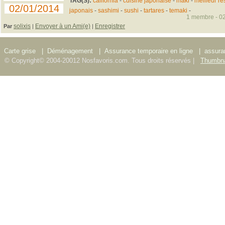
TAG(S):
california
-
cuisine japonaise
-
maki
-
meilleur re
02/01/2014
japonais
-
sashimi
-
sushi
-
tartares
-
temaki
-
1 membre - 02
solixis
Envoyer à un Ami(e)
Enregistrer
Par
|
|
Carte grise
|
Déménagement
|
Assurance temporaire en ligne
|
assura
© Copyright© 2004-20012 Nosfavoris.com. Tous droits réservés |
Thumbna