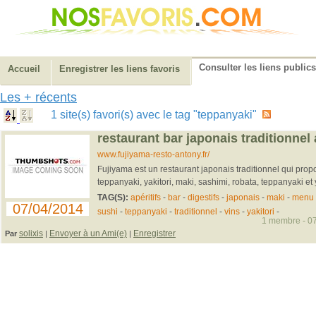
Consulter les liens publics
Accueil
Enregistrer les liens favoris
Les + récents
1 site(s) favori(s) avec le tag "teppanyaki"
restaurant bar japonais traditionnel
www.fujiyama-resto-antony.fr/
Fujiyama est un restaurant japonais traditionnel qui prop
teppanyaki, yakitori, maki, sashimi, robata, teppanyaki et y
TAG(S):
apéritifs
-
bar
-
digestifs
-
japonais
-
maki
-
menu
07/04/2014
sushi
-
teppanyaki
-
traditionnel
-
vins
-
yakitori
-
1 membre - 07
solixis
Envoyer à un Ami(e)
Enregistrer
Par
|
|