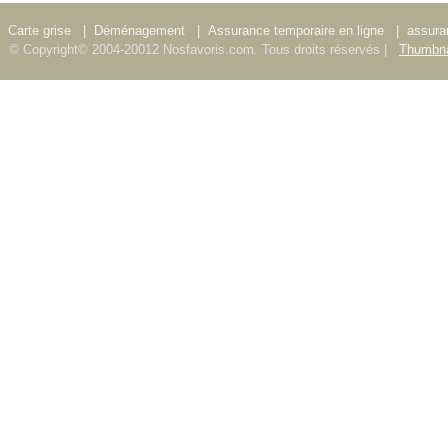
Carte grise
|
Déménagement
|
Assurance temporaire en ligne
|
assura
© Copyright© 2004-20012 Nosfavoris.com. Tous droits réservés |
Thumbna