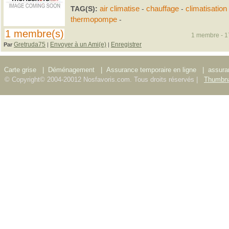
TAG(S):
air climatise
-
chauffage
-
climatisation
thermopompe
-
1 membre(s)
1 membre - 17
Gretruda75
Envoyer à un Ami(e)
Enregistrer
Par
|
|
Carte grise
|
Déménagement
|
Assurance temporaire en ligne
|
assura
© Copyright© 2004-20012 Nosfavoris.com. Tous droits réservés |
Thumbna