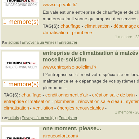
www.ccp-vale.fr/
Ets vale est une entreprise de chauffage et de cl
montereau fault yonne qui propose des services
1 membre(s)
TAG(S):
chauffage
-
climatisation
-
dépannage d
climatisation
-
plomberie
-
1 membre - 28
solixis
Envoyer à un Ami(e)
Enregistrer
Par
|
|
entreprise de climatisation à malzévi
moselle-soliclim
www.entreprise-soliclim.fr/
L?entreprise soliclim est votre spécialiste en lorra
maintenance et le dépannage de vos systèmes de 
1 membre(s)
plomberie ...
TAG(S):
chauffage
-
conditionnement d'air
-
création salle de bain
-
entreprise climatisation
-
plomberie
-
rénovation salle d'eau
-
systè
climatisation
-
ventilation
-
énergies renouvelables
-
1 membre - 20
solixis
Envoyer à un Ami(e)
Enregistrer
Par
|
|
one moment, please...
airduconfort.com/