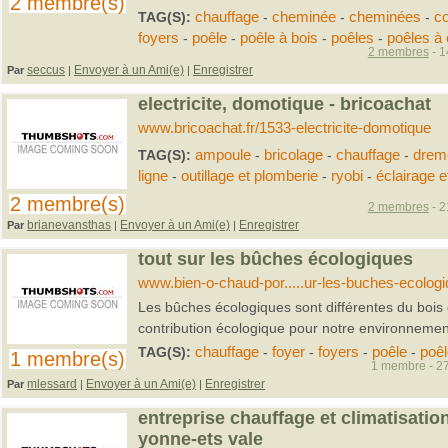
2 membre(s)
TAG(S):
chauffage
-
cheminée
-
cheminées
-
co
foyers
-
poêle
-
poêle à bois
-
poêles
-
poêles à 
2 membres
- 1
seccus
Envoyer à un Ami(e)
Enregistrer
Par
|
|
electricite, domotique - bricoachat
www.bricoachat.fr/1533-electricite-domotique
TAG(S):
ampoule
-
bricolage
-
chauffage
-
drem
ligne
-
outillage et plomberie
-
ryobi
-
éclairage e
2 membre(s)
2 membres
- 2
brianevansthas
Envoyer à un Ami(e)
Enregistrer
Par
|
|
tout sur les bûches écologiques
www.bien-o-chaud-por.....ur-les-buches-ecologi
Les bûches écologiques sont différentes du bois
contribution écologique pour notre environnemen
TAG(S):
chauffage
-
foyer
-
foyers
-
poêle
-
poê
1 membre(s)
1 membre - 27
mlessard
Envoyer à un Ami(e)
Enregistrer
Par
|
|
entreprise chauffage et climatisatio
yonne-ets vale