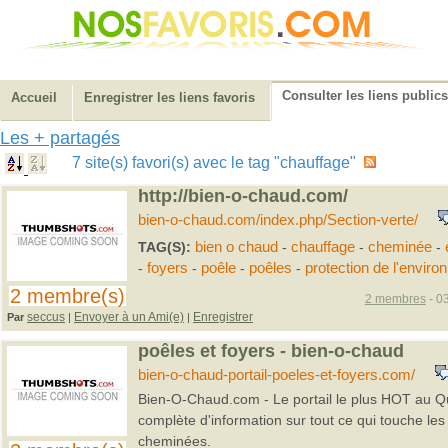
Consulter les liens publics
Accueil
Enregistrer les liens favoris
Les + partagés
7 site(s) favori(s) avec le tag "chauffage"
http://bien-o-chaud.com/
bien-o-chaud.com/index.php/Section-verte/
TAG(S):
bien o chaud
-
chauffage
-
cheminée
-
-
foyers
-
poêle
-
poêles
-
protection de l'envir
2 membre(s)
2 membres
- 03
seccus
Envoyer à un Ami(e)
Enregistrer
Par
|
|
poêles et foyers - bien-o-chaud
bien-o-chaud-portail-poeles-et-foyers.com/
Bien-O-Chaud.com - Le portail le plus HOT au Q
complète d'information sur tout ce qui touche les 
cheminées.