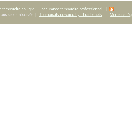
 temporaire en ligne
|
assurance temporaire professionnel
|
ous droits réservés |
Thumbnails powered by Thumbshots
|
Mentions lég