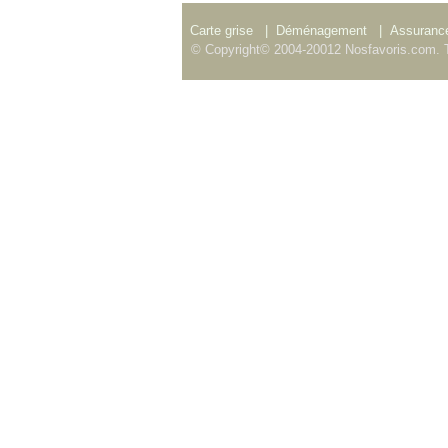
Carte grise
|
Déménagement
|
Assurance
© Copyright© 2004-20012 Nosfavoris.com. T