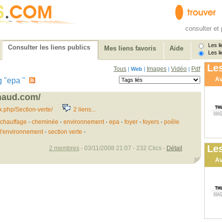
consulter et 
Les li
Consulter les liens publics
Mes liens favoris
Aide
Les li
Les
Tous
Images
Vidéo
Pdf
|
Web
|
|
|
Av
ag "epa "
chaud.com/
.php/Section-verte/
2 liens...
chauffage
-
cheminée
-
environnement
-
epa
-
foyer
-
foyers
-
poêle
 l'environnement
-
section verte
-
Les
2 membres
- 03/11/2008 21:07 - 232 Clics -
Détail
Av