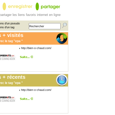
partager les liens favoris internet en ligne
ens d'un pseudo
ens d'un tag
 + visités
ec le tag "epa "
http://bien-o-chaud.com/
 + récents
ec le tag "epa "
http://bien-o-chaud.com/