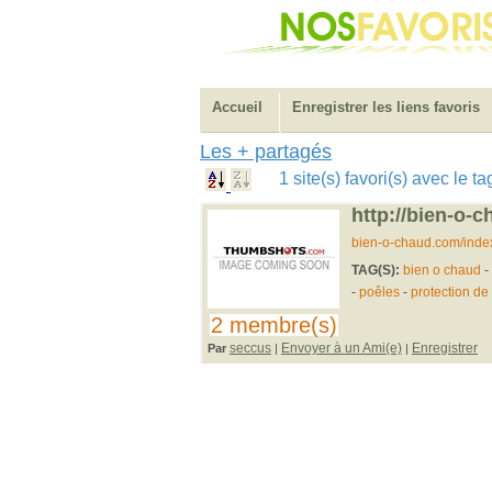
Accueil
Enregistrer les liens favoris
Les + partagés
1 site(s) favori(s) avec le t
http://bien-o-
bien-o-chaud.com/index
TAG(S):
bien o chaud
-
-
poêles
-
protection de
2 membre(s)
seccus
Envoyer à un Ami(e)
Enregistrer
Par
|
|