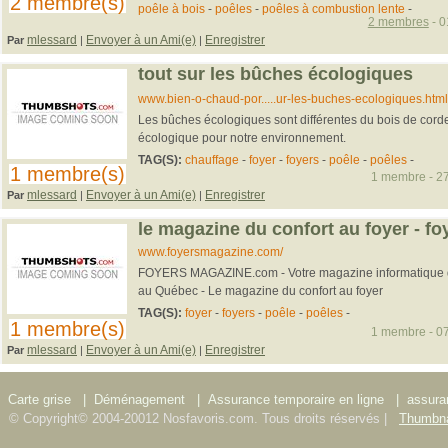
2 membre(s)
poêle à bois
-
poêles
-
poêles à combustion lente
-
2 membres
- 0
mlessard
Envoyer à un Ami(e)
Enregistrer
Par
|
|
tout sur les bûches écologiques
www.bien-o-chaud-por.....ur-les-buches-ecologiques.html
Les bûches écologiques sont différentes du bois de corde
écologique pour notre environnement.
TAG(S):
chauffage
-
foyer
-
foyers
-
poêle
-
poêles
-
1 membre(s)
1 membre - 27
mlessard
Envoyer à un Ami(e)
Enregistrer
Par
|
|
le magazine du confort au foyer - f
www.foyersmagazine.com/
FOYERS MAGAZINE.com - Votre magazine informatique de 
au Québec - Le magazine du confort au foyer
TAG(S):
foyer
-
foyers
-
poêle
-
poêles
-
1 membre(s)
1 membre - 07
mlessard
Envoyer à un Ami(e)
Enregistrer
Par
|
|
Carte grise
|
Déménagement
|
Assurance temporaire en ligne
|
assura
© Copyright© 2004-20012 Nosfavoris.com. Tous droits réservés |
Thumbna