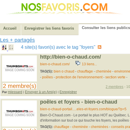
Consulter les liens publics
Accueil
Enregistrer les liens favoris
Les + partagés
4 site(s) favori(s) avec le tag "foyers"
http://bien-o-chaud.com/
bien-o-chaud.com/
13 liens...
TAG(S):
bien o chaud
-
chauffage
-
cheminée
-
environn
-
poêles
-
protection de l'environnement
-
section verte
-
2 membre(s)
2 membres
- 10
mlessard
Envoyer à un Ami(e)
Enregistrer
Par
|
|
poêles et foyers - bien-o-chaud
bien-o-chaud-portail.....eles-et-foyers.com/blogue/?p=5
Bien-O-Chaud.com - Le portail le plus HOT au Québec. L
d'information sur tout ce qui touche les foyers, les poêles
TAG(S):
chauffage
-
cheminée
-
cheminées
-
conseils pr