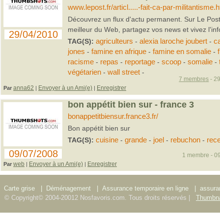
www.lepost.fr/articl.....-fait-ca-par-militantisme.
Découvrez un flux d'actu permanent. Sur Le Post, s
meilleur du Web, partagez vos news et vivez l'inf
29/04/2010
TAG(S):
agriculteurs
-
alexia laroche joubert
-
c
jones
-
famine en afrique
-
famine en somalie
-
racisme
-
repas
-
reportage
-
scoop
-
somalie
-
végétarien
-
wall street
-
7 membres
- 29
anna62
Envoyer à un Ami(e)
Enregistrer
Par
|
|
bon appétit bien sur - france 3
bonappetitbiensur.france3.fr/
Bon appétit bien sur
TAG(S):
cuisine
-
grande
-
joel
-
rebuchon
-
rece
09/07/2008
1 membre - 09
web
Envoyer à un Ami(e)
Enregistrer
Par
|
|
Carte grise
|
Déménagement
|
Assurance temporaire en ligne
|
assura
© Copyright© 2004-20012 Nosfavoris.com. Tous droits réservés |
Thumbna