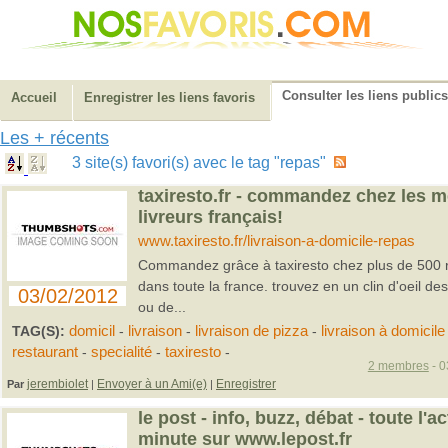
Consulter les liens publics
Accueil
Enregistrer les liens favoris
Les + récents
3 site(s) favori(s) avec le tag "repas"
taxiresto.fr - commandez chez les m
livreurs français!
www.taxiresto.fr/livraison-a-domicile-repas
Commandez grâce à taxiresto chez plus de 500 re
dans toute la france. trouvez en un clin d'oeil des
03/02/2012
ou de...
TAG(S):
domicil
-
livraison
-
livraison de pizza
-
livraison à domicile
restaurant
-
specialité
-
taxiresto
-
2 membres
- 0
jerembiolet
Envoyer à un Ami(e)
Enregistrer
Par
|
|
le post - info, buzz, débat - toute l'a
minute sur www.lepost.fr