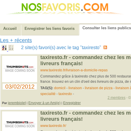
Consulter les liens publics
Accueil
Enregistrer les liens favoris
Les + récents
2 site(s) favori(s) avec le tag "taxiresto"
taxiresto.fr - commandez chez les m
livreurs français!
www.taxiresto.fr/livraison-a-domicile-repas
Commandez grâce à taxiresto chez plus de 500 restaurants
france. trouvez en un clin d'oeil des livreurs de pizza, de 
03/02/2012
TAG(S):
domicil
-
livraison
-
livraison de pizza
-
livraison 
specialité
-
taxiresto
-
2 membres
- 0
jerembiolet
Envoyer à un Ami(e)
Enregistrer
Par
|
|
taxiresto.fr - commandez chez les m
livreurs français!
www.taxiresto.fr/