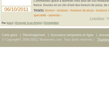
Commandez grâce à taxiresto chez plus de 500 restaurants
france. trouvez en un clin d'oeil des livreurs de pizza, de 
06/10/2011
TAG(S):
domicil
-
livraison
-
livraison de pizza
-
livraison 
specialité
-
taxiresto
-
2 membres
- 0
jpaul
Envoyer à un Ami(e)
Enregistrer
Par
|
|
Carte grise
|
Déménagement
|
Assurance temporaire en ligne
|
assura
© Copyright© 2004-20012 Nosfavoris.com. Tous droits réservés |
Thumbna