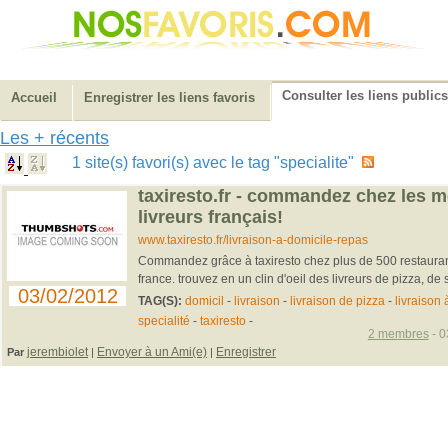
Consulter les liens publics
Accueil
Enregistrer les liens favoris
Les + récents
1 site(s) favori(s) avec le tag "specialite"
taxiresto.fr - commandez chez les m
livreurs français!
www.taxiresto.fr/livraison-a-domicile-repas
Commandez grâce à taxiresto chez plus de 500 restaurants
france. trouvez en un clin d'oeil des livreurs de pizza, de 
03/02/2012
TAG(S):
domicil
-
livraison
-
livraison de pizza
-
livraison 
specialité
-
taxiresto
-
2 membres
- 0
jerembiolet
Envoyer à un Ami(e)
Enregistrer
Par
|
|