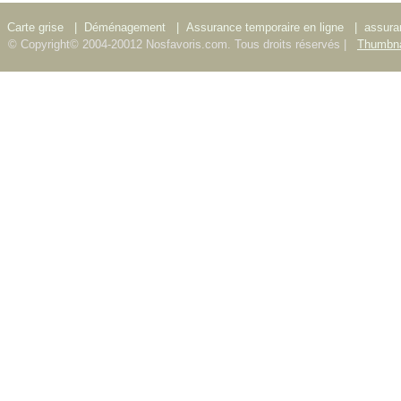
Carte grise
|
Déménagement
|
Assurance temporaire en ligne
|
assura
© Copyright© 2004-20012 Nosfavoris.com. Tous droits réservés |
Thumbna