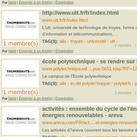
lspm
Envoyer à un Ami(e)
Enregistrer
Par
|
|
http://www.utt.fr/fr/index.html
www.utt.fr/fr/index.html
L'utt, université de technologie de troyes, form
d’information et télécommunications, ...
TAG(S):
alix
-
troyes
-
université
-
utt
-
1 membre(s)
1 membre - 14
lspm
Envoyer à un Ami(e)
Enregistrer
Par
|
|
école polytechnique - se rendre sur
www.polytechnique.ed.....pus-5651.kjsp?RF=
Le campus de l'École polytechnique
TAG(S):
alix
-
ecole polytechnique
-
polytech
-
p
1 membre(s)
1 membre - 14
lspm
Envoyer à un Ami(e)
Enregistrer
Par
|
|
activités : ensemble du cycle de l'én
énergies renouvelables - areva
www.areva.com/FR/act.....et-energies-renouvel
Les activités d?areva couvrent tous les besoins 