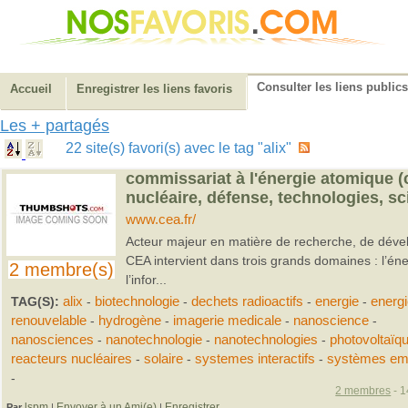
Consulter les liens publics
Accueil
Enregistrer les liens favoris
Les + partagés
22 site(s) favori(s) avec le tag "alix"
commissariat à l'énergie atomique (c
nucléaire, défense, technologies, s
www.cea.fr/
Acteur majeur en matière de recherche, de dével
CEA intervient dans trois grands domaines : l’éne
2 membre(s)
l’infor...
TAG(S):
alix
-
biotechnologie
-
dechets radioactifs
-
energie
-
energ
renouvelable
-
hydrogène
-
imagerie medicale
-
nanoscience
-
nanosciences
-
nanotechnologie
-
nanotechnologies
-
photovoltaïq
reacteurs nucléaires
-
solaire
-
systemes interactifs
-
systèmes em
-
2 membres
- 1
lspm
Envoyer à un Ami(e)
Enregistrer
Par
|
|