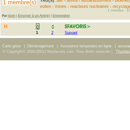
TAG(S):
alix
-
areva
-
assainissement
-
bioener
1 membre(s)
eolien
-
mines
-
reacteurs nucleaires
-
recyclag
1 membre - 14
lspm
Envoyer à un Ami(e)
Enregistrer
Par
|
|
1
2
Suivant
Carte grise
|
Déménagement
|
Assurance temporaire en ligne
|
assura
© Copyright© 2004-20012 Nosfavoris.com. Tous droits réservés |
Thumbna