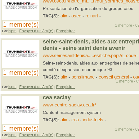
www.oseo.fr/notre_mi.....n/qui_sommes_nous/o
Présentation de l'organisation du groupe oseo.
TAG(S):
alix
-
oseo
-
reinart
-
1 membre(s)
1 membre - 09
lspm
Envoyer à un Ami(e)
Enregistrer
Par
|
|
seine-saint-denis, aides aux entrepr
denis - seine saint denis avenir
www.seinesaintdenisa.....es/fiche.php?s_code
Seine-saint-denis, aides aux entreprises de sein
comité d’expansion economique 93
1 membre(s)
TAG(S):
alix
-
benslimane
-
conseil général
-
ou
1 membre - 09
lspm
Envoyer à un Ami(e)
Enregistrer
Par
|
|
cea saclay
www-centre-saclay.cea.fr/
Content management system
TAG(S):
alix
-
cea
-
industriels
-
1 membre(s)
1 membre - 09
lspm
Envoyer à un Ami(e)
Enregistrer
Par
|
|