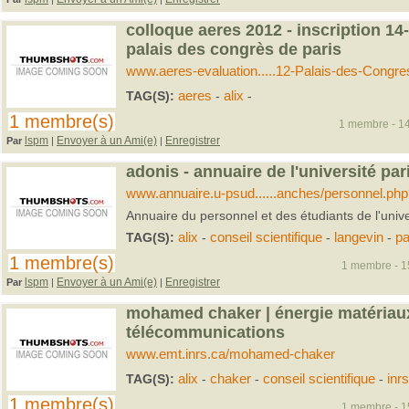
colloque aeres 2012 - inscription 14
palais des congrès de paris
www.aeres-evaluation.....12-Palais-des-Congre
TAG(S):
aeres
-
alix
-
1 membre(s)
1 membre - 14
lspm
Envoyer à un Ami(e)
Enregistrer
Par
|
|
adonis - annuaire de l'université par
www.annuaire.u-psud......anches/personnel.php
Annuaire du personnel et des étudiants de l'unive
TAG(S):
alix
-
conseil scientifique
-
langevin
-
pa
1 membre(s)
1 membre - 15
lspm
Envoyer à un Ami(e)
Enregistrer
Par
|
|
mohamed chaker | énergie matériau
télécommunications
www.emt.inrs.ca/mohamed-chaker
TAG(S):
alix
-
chaker
-
conseil scientifique
-
inrs
1 membre(s)
1 membre - 15