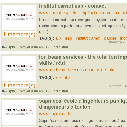
institut carnot esp - contact
www.carnot-esp.fr/in.....hp?option=com_contac
L'institut carnot esp (energie et systèmes de prop
recherche en partenariat avec les entreprises (g
up...).
1 membre(s)
TAG(S):
alix
-
esp
-
institut carnot
-
sabine
-
tho
1 membre - 20
lspm
Envoyer à un Ami(e)
Enregistrer
Par
|
|
ion beam services - the total ion imp
skills / r&d
www.ion-beam-services.com/fr/skills.htm
TAG(S):
alix
-
ibs
-
1 membre(s)
1 membre - 14
lspm
Envoyer à un Ami(e)
Enregistrer
Par
|
|
supméca, école d'ingénieurs publiqu
d'ingénieurs à toulon
www.supmeca.fr/
Supméca est une école d'ingénieurs située à pari
ingénieurs polyvalents. l'école d'ingénieurs est 