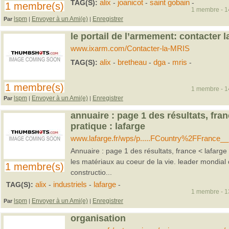
TAG(S):
alix
-
joanicot
-
saint gobain
-
1 membre(s)
1 membre - 14
lspm
Envoyer à un Ami(e)
Enregistrer
Par
|
|
le portail de l’armement: contacter l
www.ixarm.com/Contacter-la-MRIS
TAG(S):
alix
-
bretheau
-
dga
-
mris
-
1 membre(s)
1 membre - 14
lspm
Envoyer à un Ami(e)
Enregistrer
Par
|
|
annuaire : page 1 des résultats, fran
pratique : lafarge
www.lafarge.fr/wps/p.....FCountry%2FFrance
Annuaire : page 1 des résultats, france < lafarge p
les matériaux au coeur de la vie. leader mondial
1 membre(s)
constructio...
TAG(S):
alix
-
industriels
-
lafarge
-
1 membre - 13
lspm
Envoyer à un Ami(e)
Enregistrer
Par
|
|
organisation