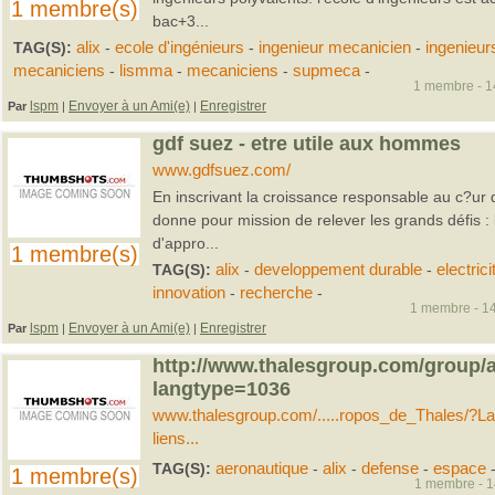
1 membre(s)
bac+3...
TAG(S):
alix
-
ecole d'ingénieurs
-
ingenieur mecanicien
-
ingenieur
mecaniciens
-
lismma
-
mecaniciens
-
supmeca
-
1 membre - 14
lspm
Envoyer à un Ami(e)
Enregistrer
Par
|
|
gdf suez - etre utile aux hommes
www.gdfsuez.com/
En inscrivant la croissance responsable au c?ur 
donne pour mission de relever les grands défis :
d'appro...
1 membre(s)
TAG(S):
alix
-
developpement durable
-
electrici
innovation
-
recherche
-
1 membre - 14
lspm
Envoyer à un Ami(e)
Enregistrer
Par
|
|
http://www.thalesgroup.com/group/
langtype=1036
www.thalesgroup.com/.....ropos_de_Thales/?
liens...
TAG(S):
aeronautique
-
alix
-
defense
-
espace
1 membre(s)
1 membre - 14