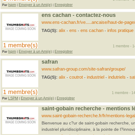
lspm
Envoyer à un Ami(e)
Enregistrer
Par
|
|
ens cachan - contactez-nous
www.ens-cachan.fr/ve.....ancaise/haut-de-page/
TAG(S):
alix
-
ens
-
ens cachan
-
infos pratique
1 membre(s)
1 membre - 14
lspm
Envoyer à un Ami(e)
Enregistrer
Par
|
|
safran
www.safran-group.com/site-safran/groupe/
TAG(S):
alix
-
coutrot
-
industriel
-
indutriels
-
sa
1 membre(s)
1 membre - 14
LSPM
Envoyer à un Ami(e)
Enregistrer
Par
|
|
saint-gobain recherche - mentions l
www.saint-gobain-recherche.fr/fr/mentions-lega
Bienvenue au c?ur de saint-gobain recherche, u
industriel pluridisciplinaire, à la pointe de l?innov