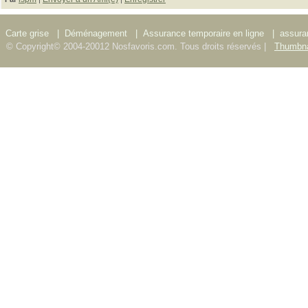
Carte grise
|
Déménagement
|
Assurance temporaire en ligne
|
assura
© Copyright© 2004-20012 Nosfavoris.com. Tous droits réservés |
Thumbna