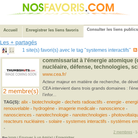
Consulter les liens publics
Accueil
Enregistrer les liens favoris
Les + partagés
1 site(s) favori(s) avec le tag "systemes interactifs"
commissariat à l'énergie atomique (c
nucléaire, défense, technologies, s
www.cea.fr/
Acteur majeur en matière de recherche, de dével
CEA intervient dans trois grands domaines : l’éne
2 membre(s)
l’infor...
TAG(S):
alix
-
biotechnologie
-
dechets radioactifs
-
energie
-
energ
renouvelable
-
hydrogène
-
imagerie medicale
-
nanoscience
-
nanosciences
-
nanotechnologie
-
nanotechnologies
-
photovoltaïq
reacteurs nucléaires
-
solaire
-
systemes interactifs
-
systèmes em
-
2 membres
- 1
lspm
Envoyer à un Ami(e)
Enregistrer
Par
|
|