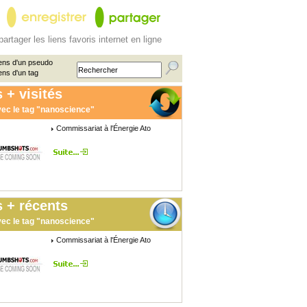
partager les liens favoris internet en ligne
ens d'un pseudo
ens d'un tag
 + visités
ec le tag "nanoscience"
Commissariat à l'Énergie Ato
 + récents
ec le tag "nanoscience"
Commissariat à l'Énergie Ato