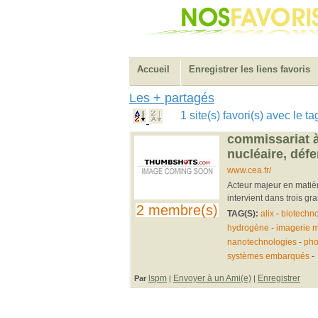
Accueil
Enregistrer les liens favoris
Les + partagés
1 site(s) favori(s) avec le
commissariat à
nucléaire, déf
www.cea.fr/
Acteur majeur en matiè
intervient dans trois gra
2 membre(s)
TAG(S):
alix
-
biotechno
hydrogène
-
imagerie 
nanotechnologies
-
pho
systèmes embarqués
-
lspm
Envoyer à un Ami(e)
Enregistrer
Par
|
|