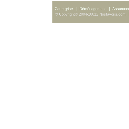
Carte grise
|
Déménagement
|
Assurance
© Copyright© 2004-20012 Nosfavoris.com. T