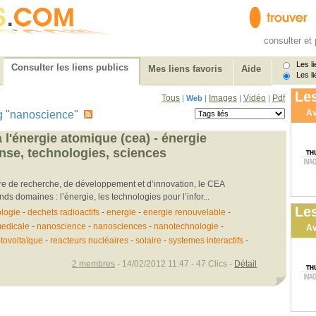
consulter et 
Les li
Consulter les liens publics
Mes liens favoris
Aide
Les li
Les
Tous
Images
Vidéo
Pdf
|
Web
|
|
|
Av
 tag "nanoscience"
 l'énergie atomique (cea) - énergie
ense, technologies, sciences
re de recherche, de développement et d’innovation, le CEA
nds domaines : l’énergie, les technologies pour l’infor...
Les
logie
-
dechets radioactifs
-
energie
-
energie renouvelable
-
medicale
-
nanoscience
-
nanosciences
-
nanotechnologie
-
Av
tovoltaïque
-
reacteurs nucléaires
-
solaire
-
systemes interactifs
-
2 membres
- 14/02/2012 11:47 - 47 Clics -
Détail