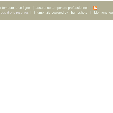
 temporaire en ligne
|
assurance temporaire professionnel
|
ous droits réservés |
Thumbnails powered by Thumbshots
|
Mentions lég