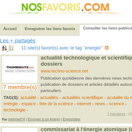
Consulter les liens publics
Accueil
Enregistrer les liens favoris
Les + partagés
11 site(s) favori(s) avec le tag "energie"
actualité technologique et scientifi
dossiers
www.techno-science.net
Publication quotidienne des dernières news techn
publication de dossiers et articles détaillés aut
7 membre(s)
particuliers.
TAG(S):
actualité
-
actualités
-
actualités scientifique
-
acutalite du 
enérgie
-
espace
-
fete de la science
-
internet
-
news
-
science
-
technologie
-
7 membres
- 16
mehmet74
Envoyer à un Ami(e)
Enregistrer
Par
|
|
commissariat à l'énergie atomique (c