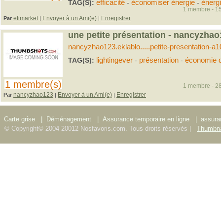
TAG(S):
efficacité
-
économiser énergie
-
énerg
1 membre - 15
efimarket
Envoyer à un Ami(e)
Enregistrer
Par
|
|
une petite présentation - nancyzhao
nancyzhao123.eklablo.....petite-presentation-a
TAG(S):
lightingever
-
présentation
-
économie d
1 membre(s)
1 membre - 28
nancyzhao123
Envoyer à un Ami(e)
Enregistrer
Par
|
|
Carte grise
|
Déménagement
|
Assurance temporaire en ligne
|
assura
© Copyright© 2004-20012 Nosfavoris.com. Tous droits réservés |
Thumbna