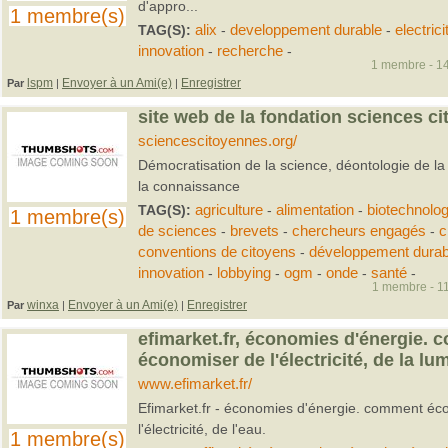
d'appro...
1 membre(s)
TAG(S):
alix
-
developpement durable
-
electrici
innovation
-
recherche
-
1 membre - 14
lspm
Envoyer à un Ami(e)
Enregistrer
Par
|
|
site web de la fondation sciences c
sciencescitoyennes.org/
Démocratisation de la science, déontologie de la
la connaissance
TAG(S):
agriculture
-
alimentation
-
biotechnolog
1 membre(s)
de sciences
-
brevets
-
chercheurs engagés
-
c
conventions de citoyens
-
développement durab
innovation
-
lobbying
-
ogm
-
onde
-
santé
-
1 membre - 11
winxa
Envoyer à un Ami(e)
Enregistrer
Par
|
|
efimarket.fr, économies d'énergie.
économiser de l'électricité, de la lum
www.efimarket.fr/
Efimarket.fr - économies d'énergie. comment écon
l'électricité, de l'eau.
1 membre(s)