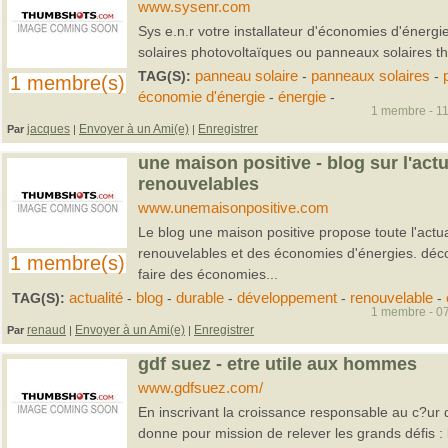
www.sysenr.com
Sys e.n.r votre installateur d'économies d'énergi
solaires photovoltaïques ou panneaux solaires t
TAG(S):
panneau solaire
-
panneaux solaires
-
1 membre(s)
économie d'énergie
-
énergie
-
1 membre - 11
jacques
Envoyer à un Ami(e)
Enregistrer
Par
|
|
une maison positive - blog sur l'act
renouvelables
www.unemaisonpositive.com
Le blog une maison positive propose toute l'actua
renouvelables et des économies d'énergies. dé
1 membre(s)
faire des économies...
TAG(S):
actualité
-
blog
-
durable
-
développement
-
renouvelable
-
1 membre - 07
renaud
Envoyer à un Ami(e)
Enregistrer
Par
|
|
gdf suez - etre utile aux hommes
www.gdfsuez.com/
En inscrivant la croissance responsable au c?ur 
donne pour mission de relever les grands défis :