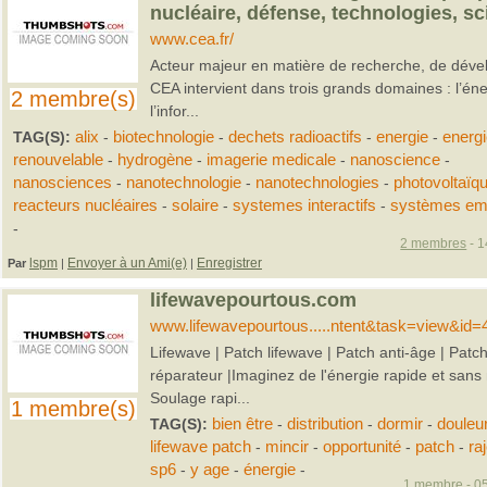
nucléaire, défense, technologies, s
www.cea.fr/
Acteur majeur en matière de recherche, de dével
CEA intervient dans trois grands domaines : l’éne
2 membre(s)
l’infor...
TAG(S):
alix
-
biotechnologie
-
dechets radioactifs
-
energie
-
energ
renouvelable
-
hydrogène
-
imagerie medicale
-
nanoscience
-
nanosciences
-
nanotechnologie
-
nanotechnologies
-
photovoltaïq
reacteurs nucléaires
-
solaire
-
systemes interactifs
-
systèmes em
-
2 membres
- 1
lspm
Envoyer à un Ami(e)
Enregistrer
Par
|
|
lifewavepourtous.com
www.lifewavepourtous.....ntent&task=view&id=
Lifewave | Patch lifewave | Patch anti-âge | Patc
réparateur |Imaginez de l'énergie rapide et san
Soulage rapi...
1 membre(s)
TAG(S):
bien être
-
distribution
-
dormir
-
douleu
lifewave patch
-
mincir
-
opportunité
-
patch
-
ra
sp6
-
y age
-
énergie
-
1 membre - 05