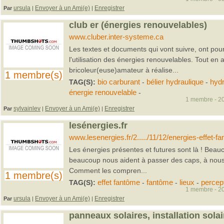
ursula
Envoyer à un Ami(e)
Enregistrer
Par
|
|
club er (énergies renouvelables)
www.cluber.inter-systeme.ca
Les textes et documents qui vont suivre, ont pou
l'utilisation des énergies renouvelables. Tout en a
bricoleur(euse)amateur à réalise...
1 membre(s)
TAG(S):
bio carburant
-
bélier hydraulique
-
hyd
énergie renouvelable
-
1 membre - 20
sylvainlev
Envoyer à un Ami(e)
Enregistrer
Par
|
|
lesénergies.fr
www.lesenergies.fr/2...../11/12/energies-effet-f
Les énergies présentes et futures sont là ! Beauc
beaucoup nous aident à passer des caps, à nous 
Comment les compren...
1 membre(s)
TAG(S):
effet fantôme
-
fantôme
-
lieux
-
percep
1 membre - 20
ursula
Envoyer à un Ami(e)
Enregistrer
Par
|
|
panneaux solaires, installation solair