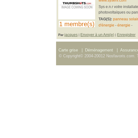
www.sysenr.com
Sys e.n.r votre installa
photovoltaïques ou pan
TAG(S):
panneau solai
1 membre(s)
d'énergie
-
énergie
-
jacques
Envoyer à un Ami(e)
Enregistrer
Par
|
|
Carte grise
|
Déménagement
|
Assurance
© Copyright© 2004-20012 Nosfavoris.com. T