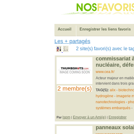
Accueil
Enregistrer les liens favoris
Les + partagés
2 site(s) favori(s) avec le 
commissariat à
nucléaire, déf
www.cea.fr/
Acteur majeur en matiè
intervient dans trois gra
2 membre(s)
TAG(S):
alix
-
biotechno
hydrogène
-
imagerie 
nanotechnologies
-
pho
systèmes embarqués
-
lspm
Envoyer à un Ami(e)
Enregistrer
Par
|
|
panneaux solair