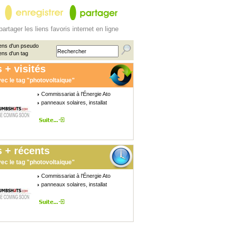
partager les liens favoris internet en ligne
ens d'un pseudo
ens d'un tag
 + visités
ec le tag "photovoltaique"
Commissariat à l'Énergie Ato
panneaux solaires, installat
 + récents
ec le tag "photovoltaique"
Commissariat à l'Énergie Ato
panneaux solaires, installat