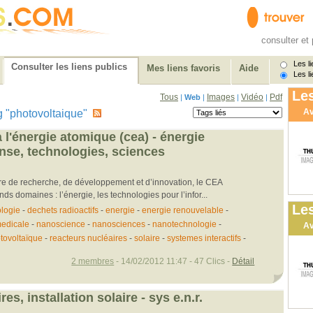
consulter et 
Les li
Consulter les liens publics
Mes liens favoris
Aide
Les li
Les
Tous
Images
Vidéo
Pdf
|
Web
|
|
|
Av
tag "photovoltaique"
 l'énergie atomique (cea) - énergie
ense, technologies, sciences
re de recherche, de développement et d’innovation, le CEA
nds domaines : l’énergie, les technologies pour l’infor...
Les
logie
-
dechets radioactifs
-
energie
-
energie renouvelable
-
medicale
-
nanoscience
-
nanosciences
-
nanotechnologie
-
Av
tovoltaïque
-
reacteurs nucléaires
-
solaire
-
systemes interactifs
-
2 membres
- 14/02/2012 11:47 - 47 Clics -
Détail
es, installation solaire - sys e.n.r.