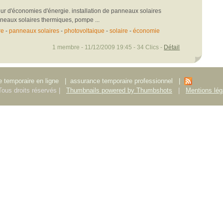
teur d'économies d'énergie. installation de panneaux solaires
neaux solaires thermiques, pompe ...
re
-
panneaux solaires
-
photovoltaique
-
solaire
-
économie
1 membre - 11/12/2009 19:45 - 34 Clics -
Détail
 temporaire en ligne
|
assurance temporaire professionnel
|
ous droits réservés |
Thumbnails powered by Thumbshots
|
Mentions lég