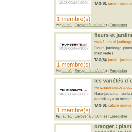
TAG(S):
jardin
-
jardin
1 membre(s)
laure1
Envoyer à un Ami(e)
Enregistrer
Par
|
|
fleurs et jardin
www.fleurs-et-jardinag
Fleurs, jardinage, plante
main verte !
TAG(S):
jardin
-
jardin
1 membre(s)
laure1
Envoyer à un Ami(e)
Enregistrer
Par
|
|
les variétés d´
www.naranjascosta.co..
Naranjas costa - venta 
domicilio y a su mesa 
TAG(S):
culture orange
1 membre(s)
laure1
Envoyer à un Ami(e)
Enregistrer
Par
|
|
oranger : planta