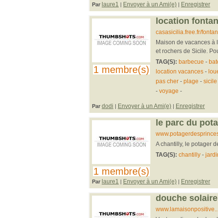
laure1
Envoyer à un Ami(e)
Enregistrer
Par
|
|
location fonta
casasicilia.free.fr/font
Maison de vacances à l
et rochers de Sicile. Po
TAG(S):
barbecue
-
bat
1 membre(s)
location vacances
-
lou
pas cher
-
plage
-
sicile
-
voyage
-
dodi
Envoyer à un Ami(e)
Enregistrer
Par
|
|
le parc du pota
www.potagerdesprince
A chantilly, le potager 
TAG(S):
chantilly
-
jardi
1 membre(s)
laure1
Envoyer à un Ami(e)
Enregistrer
Par
|
|
douche solaire
www.lamaisonpositive...