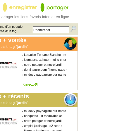
partager les liens favoris internet en ligne
ens d'un pseudo
ens d'un tag
 + visités
ec le tag "jardin"
Location Fontane Bianche : m
icompare. acheter moins cher
notre potager et notre jardi
dominature.com / home page -
m. devy paysagiste sur nante
 + récents
ec le tag "jardin"
m. devy paysagiste sur nante
banquette - lit modulable ac
notre potager et notre jardi
emploi jardinage : o2 recrut
fleurs et jardinage - accuei