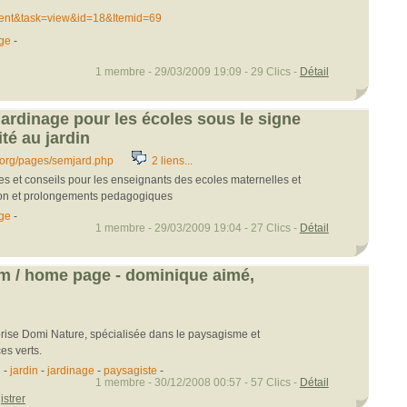
..tent&task=view&id=18&Itemid=69
age
-
1 membre - 29/03/2009 19:09 - 29 Clics -
Détail
jardinage pour les écoles sous le signe
ité au jardin
.org/pages/semjard.php
2 liens...
des et conseils pour les enseignants des ecoles maternelles et
ion et prolongements pedagogiques
age
-
1 membre - 29/03/2009 19:04 - 27 Clics -
Détail
m / home page - dominique aimé,
eprise Domi Nature, spécialisée dans le paysagisme et
s verts.
n
-
jardin
-
jardinage
-
paysagiste
-
1 membre - 30/12/2008 00:57 - 57 Clics -
Détail
istrer