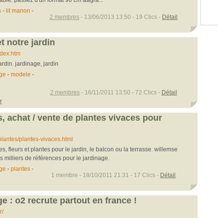
n
-
lit manon
-
2 membres
- 13/06/2013 13:50 - 19 Clics -
Détail
t notre jardin
dex.htm
ardin. jardinage, jardin
age
-
modele
-
2 membres
- 16/11/2011 13:50 - 72 Clics -
Détail
r
, achat / vente de plantes vivaces pour
lantes/plantes-vivaces.html
s, fleurs et plantes pour le jardin, le balcon ou la terrasse. willemse
 milliers de références pour le jardinage.
age
-
plantes
-
1 membre - 18/10/2011 21:31 - 17 Clics -
Détail
e : o2 recrute partout en france !
r/