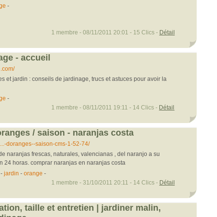
age
-
1 membre - 08/11/2011 20:01 - 15 Clics -
Détail
age - accueil
e.com/
s et jardin : conseils de jardinage, trucs et astuces pour avoir la
age
-
1 membre - 08/11/2011 19:11 - 14 Clics -
Détail
oranges / saison - naranjas costa
...-doranges--saison-cms-1-52-74/
de naranjas frescas, naturales, valencianas , del naranjo a su
en 24 horas. comprar naranjas en naranjas costa
-
jardin
-
orange
-
1 membre - 31/10/2011 20:11 - 14 Clics -
Détail
tion, taille et entretien | jardiner malin,