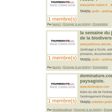
www.jardin-nature.fr...
TAG(S):
jardin
-
jardin
1 membre(s)
laure1
Envoyer à un Ami(e)
Enregistrer
Par
|
|
la semaine du 
de la biodivers
www.jardinons-alecole
Jardinage a l'ecole, ai
primaires, documentat
1 membre(s)
TAG(S):
jardin
-
jardin
laure1
Envoyer à un Ami(e)
Enregistrer
Par
|
|
dominature.co
paysagiste.
www.dominature.com
Index du site de l'entr
l'aménagement d'espace
1 membre(s)
TAG(S):
entretien jardi
photoboutique
Envoyer à un Ami(e)
Enreg
Par
|
|