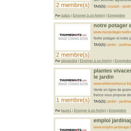
2 membre(s)
TAG(S):
coussin
-
jardi
patou
Envoyer à un Ami(e)
Enregistrer
Par
|
|
notre potager e
www.monpotager.net/in
Notre potager et notre j
TAG(S):
jardin
-
jardin
2 membre(s)
alexandra
Envoyer à un Ami(e)
Enregistre
Par
|
|
plantes vivaces
le jardin
www.willemsefrance.fr/p
Vente en ligne de graine
france vous propose des
1 membre(s)
TAG(S):
jardin
-
jardin
laure1
Envoyer à un Ami(e)
Enregistrer
Par
|
|
emploi jardinag
www.emploi-jardinage.f