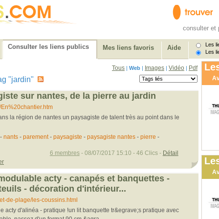
consulter et 
Les li
Consulter les liens publics
Mes liens favoris
Aide
Les li
Les
Tous
Images
Vidéo
Pdf
|
Web
|
|
|
Av
tag "jardin"
ste sur nantes, de la pierre au jardin
fr/En%20chantier.htm
ans la région de nantes un paysagiste de talent très au point dans le
-
nants
-
parement
-
paysagiste
-
paysagiste nantes
-
pierre
-
6 membres
- 08/07/2017 15:10 - 46 Clics -
Détail
Les
er
Av
 modulable acty - canapés et banquettes -
euils - décoration d'intérieur...
.-et-de-plage/les-coussins.html
e acty d'alinéa - pratique !un lit banquette tr&egrave;s pratique avec
ble. passez d'un format 90 cm &agra...