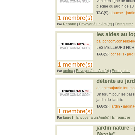
Vente en ligne de douch
piscine ou jardin de 18 l
TAG(S):
douche
-
jardi
1 membre(s)
Renaud
Envoyer à un Ami(e)
Enregistrer
Par
|
|
les aides au lo
bailpdf.com/conseils-lo
LES MEILLEURS FICH
TAG(S):
conseils
-
jardi
1 membre(s)
amina
Envoyer à un Ami(e)
Enregistrer
Par
|
|
détente au jard
detenteaujardin.forumpr
Un forum pour les passi
jardin de l'amitié.
TAG(S):
jardin
-
jardin
1 membre(s)
laure1
Envoyer à un Ami(e)
Enregistrer
Par
|
|
jardin nature - 
l'école".