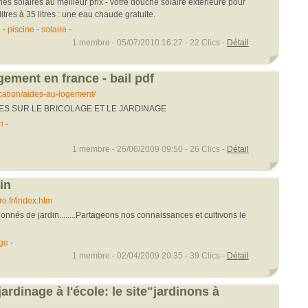
es solaires au meilleur prix - votre douche solaire extérieure pour
itres à 35 litres : une eau chaude gratuite.
n
-
piscine
-
solaire
-
1 membre - 05/07/2010 16:27 - 22 Clics -
Détail
gement en france - bail pdf
cation/aides-au-logement/
ES SUR LE BRICOLAGE ET LE JARDINAGE
n
-
1 membre - 26/06/2009 09:50 - 26 Clics -
Détail
in
o.fr/index.htm
onnés de jardin........Partageons nos connaissances et cultivons le
age
-
1 membre - 02/04/2009 20:35 - 39 Clics -
Détail
jardinage à l'école: le site"jardinons à