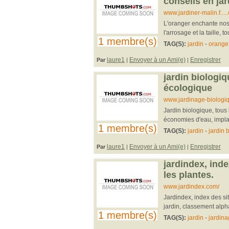
conseils en ja
www.jardiner-malin.f...
L'oranger enchante nos j
l'arrosage et la taille,
1 membre(s)
TAG(S):
jardin
-
orange
laure1
Envoyer à un Ami(e)
Enregistrer
Par
|
|
jardin biologiq
écologique
www.jardinage-biologi
Jardin biologique, tous l
économies d'eau, implan
1 membre(s)
TAG(S):
jardin
-
jardin 
laure1
Envoyer à un Ami(e)
Enregistrer
Par
|
|
jardindex, index
les plantes.
www.jardindex.com/
Jardindex, index des sit
jardin, classement alph
1 membre(s)
TAG(S):
jardin
-
jardin