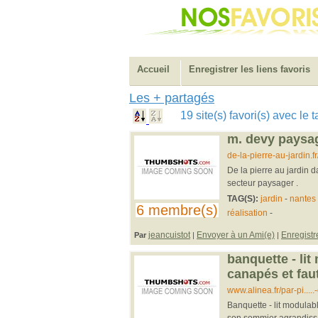
Accueil
Enregistrer les liens favoris
Les + partagés
19 site(s) favori(s) avec le 
m. devy paysagi
de-la-pierre-au-jardin.
De la pierre au jardin d
secteur paysager .
TAG(S):
jardin
-
nantes
6 membre(s)
réalisation
-
jeancuistot
Envoyer à un Ami(e)
Enregistr
Par
|
|
banquette - lit
canapés et faut
www.alinea.fr/par-pi....
Banquette - lit modulabl
son sommier agrandissa