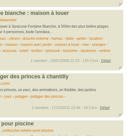
ne bianche : maison à louer
anebianche/
ouer à Syracuse Fontane Bianche, à 500m des plus belles plages
ur 4 personnes, toute l'ann&ea...
eau
-
citrons
-
douche externe
-
hamac
-
italie
-
jardin
-
location
-
er
-
maison
-
maison avec jardin
-
maison à louer
-
mer
-
oranges
-
-
siracusa
-
soleil
-
sorties
-
syracuse
-
tourisme
-
vacances
-
voiture
1 membre - 23/07/2008 22:25 - 135 Clics -
Détail
ger des princes à chantilly
s.com/
des princes, un parc, des animations, un théâtre, des jardins
n
-
parc
-
potager
-
potager des princes
-
1 membre - 17/10/2011 22:46 - 19 Clics -
Détail
 pour piscine
..ur/douche-solaire-pour-piscine