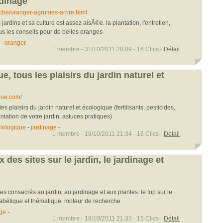
rdinage
..che/oranger-agrumes-arbre.html
ardins et sa culture est assez aisÃ©e. la plantation, l'entretien,
 tous les conseils pour de belles oranges
-
oranger
-
1 membre - 31/10/2011 20:09 - 16 Clics -
Détail
ue, tous les plaisirs du jardin naturel et
que.com/
es plaisirs du jardin naturel et écologique (fertilisants, pesticides,
tation de votre jardin, astuces pratiques)
biologique
-
jardinage
-
1 membre - 18/10/2011 21:34 - 16 Clics -
Détail
 des sites sur le jardin, le jardinage et
es consacrés au jardin, au jardinage et aux plantes. le top sur le
abétique et thématique. moteur de recherche.
age
-
1 membre - 18/10/2011 21:33 - 15 Clics -
Détail