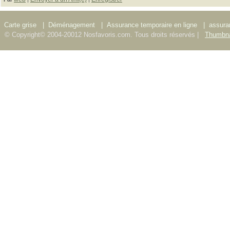
Carte grise
|
Déménagement
|
Assurance temporaire en ligne
|
assura
© Copyright© 2004-20012 Nosfavoris.com. Tous droits réservés |
Thumbna