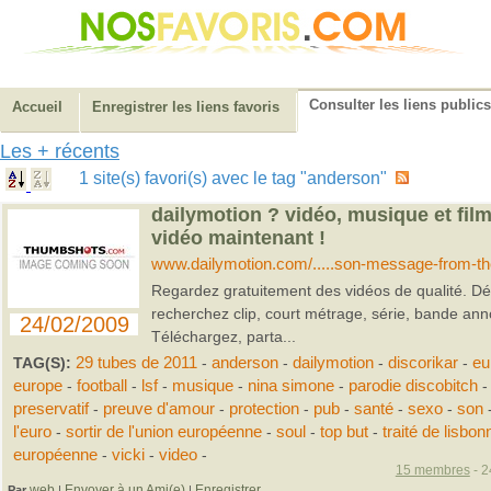
Consulter les liens publics
Accueil
Enregistrer les liens favoris
Les + récents
1 site(s) favori(s) avec le tag "anderson"
dailymotion ? vidéo, musique et fil
vidéo maintenant !
www.dailymotion.com/.....son-message-from-t
Regardez gratuitement des vidéos de qualité. Dé
recherchez clip, court métrage, série, bande ann
24/02/2009
Téléchargez, parta...
TAG(S):
29 tubes de 2011
-
anderson
-
dailymotion
-
discorikar
-
eu
europe
-
football
-
lsf
-
musique
-
nina simone
-
parodie discobitch
-
preservatif
-
preuve d'amour
-
protection
-
pub
-
santé
-
sexo
-
son
l'euro
-
sortir de l'union européenne
-
soul
-
top but
-
traité de lisbon
européenne
-
vicki
-
video
-
15 membres
- 2
web
Envoyer à un Ami(e)
Enregistrer
Par
|
|