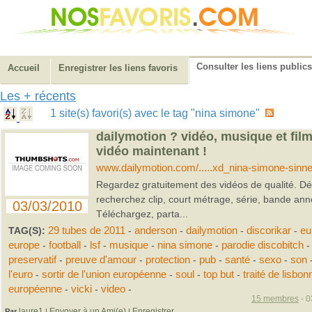
Consulter les liens publics
Accueil
Enregistrer les liens favoris
Les + récents
1 site(s) favori(s) avec le tag "nina simone"
dailymotion ? vidéo, musique et fil
vidéo maintenant !
www.dailymotion.com/.....xd_nina-simone-sin
Regardez gratuitement des vidéos de qualité. Dé
recherchez clip, court métrage, série, bande ann
03/03/2010
Téléchargez, parta...
TAG(S):
29 tubes de 2011
-
anderson
-
dailymotion
-
discorikar
-
eu
europe
-
football
-
lsf
-
musique
-
nina simone
-
parodie discobitch
-
preservatif
-
preuve d'amour
-
protection
-
pub
-
santé
-
sexo
-
son
l'euro
-
sortir de l'union européenne
-
soul
-
top but
-
traité de lisbon
européenne
-
vicki
-
video
-
15 membres
- 0
laure1
Envoyer à un Ami(e)
Enregistrer
Par
|
|