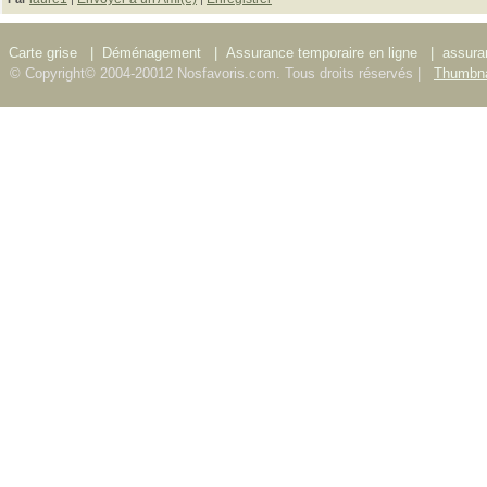
Carte grise
|
Déménagement
|
Assurance temporaire en ligne
|
assura
© Copyright© 2004-20012 Nosfavoris.com. Tous droits réservés |
Thumbna