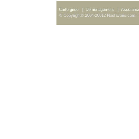
Carte grise
|
Déménagement
|
Assurance
© Copyright© 2004-20012 Nosfavoris.com. T