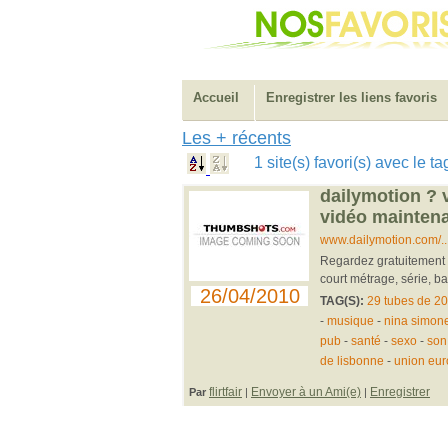
Accueil
Enregistrer les liens favoris
Les + récents
1 site(s) favori(s) avec le t
dailymotion ? 
vidéo maintena
www.dailymotion.com/..
Regardez gratuitement d
court métrage, série, b
26/04/2010
TAG(S):
29 tubes de 2
-
musique
-
nina simon
pub
-
santé
-
sexo
-
so
de lisbonne
-
union eu
flirtfair
Envoyer à un Ami(e)
Enregistrer
Par
|
|