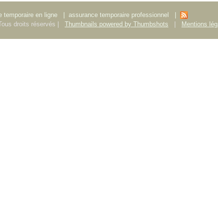
 temporaire en ligne
|
assurance temporaire professionnel
|
ous droits réservés |
Thumbnails powered by Thumbshots
|
Mentions lég