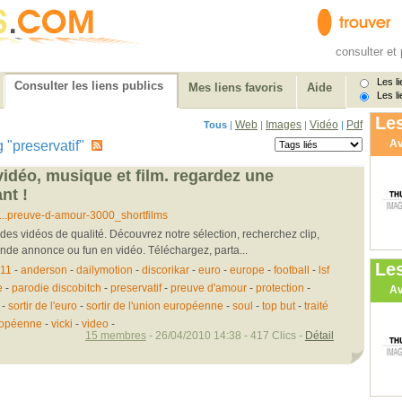
consulter et 
Les li
Consulter les liens publics
Mes liens favoris
Aide
Les li
Les
Web
Images
Vidéo
Pdf
Tous
|
|
|
|
Av
ag "preservatif"
vidéo, musique et film. regardez une
nt !
...preuve-d-amour-3000_shortfilms
es vidéos de qualité. Découvrez notre sélection, recherchez clip,
ande annonce ou fun en vidéo. Téléchargez, parta...
Le
011
-
anderson
-
dailymotion
-
discorikar
-
euro
-
europe
-
football
-
lsf
e
-
parodie discobitch
-
preservatif
-
preuve d'amour
-
protection
-
Av
n
-
sortir de l'euro
-
sortir de l'union européenne
-
soul
-
top but
-
traité
ropéenne
-
vicki
-
video
-
15 membres
- 26/04/2010 14:38 - 417 Clics -
Détail